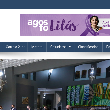
ta. Informação, política, saúde, economia, esportes e cotidiano.
Correio 2
Motors
Colunistas
Classificados
Ed