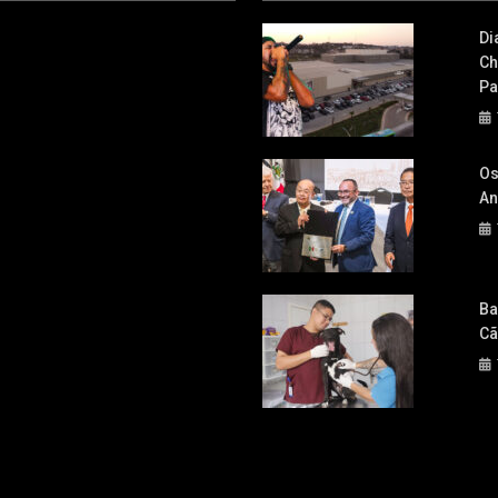
Di
Ch
Pa
Os
An
Ba
Cã