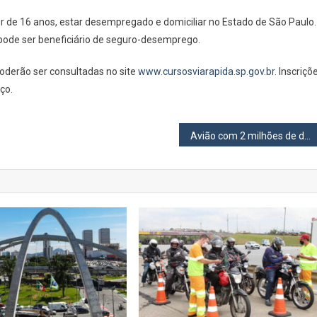
or de 16 anos, estar desempregado e domiciliar no Estado de São Paulo.
 pode ser beneficiário de seguro-desemprego.
oderão ser consultadas no site
www.cursosviarapida.sp.gov.br
. Inscriçõ
ço.
Avião com 2 milhões de doses da vacina Oxford/AstraZeneca contra covid-19 chega ao Brasil nesta terça, 23