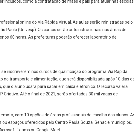
 ser incluídos, como a contratação de mães e pais para atuar nas escolas
ofissional online do Via Rápida Virtual. As aulas serão ministradas pelo
ão Paulo (Univesp). Os cursos serão autoinstrucionais nas áreas de
nos 60 horas. As prefeituras poderão oferecer laboratório de
 se inscreverem nos cursos de qualificação do programa Via Rápida
 no transporte e alimentação, que será disponibilizada após 10 dias d
, que o aluno usará para sacar em caixa eletrônico. O recurso valerá
Criativo. Até o final de 2021, serão ofertadas 30 mil vagas de
remota, com 10 opções de áreas profissionais de escolha dos alunos. A
s ou espaços oferecidos pelo Centro Paula Souza, Senac e municípios.
Microsoft Teams ou Google Meet.