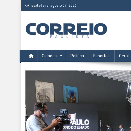
Skip
sexta-feira, agosto 07, 2026
to
content
Correio Paulista
Acompanhe as últimas notícias da região no Correio Paulis
Cidades
Política
Esportes
Geral