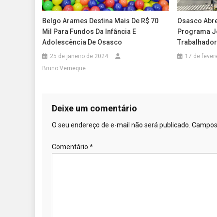
Belgo Arames Destina Mais De R$ 70
Osasco Abre
Mil Para Fundos Da Infância E
Programa J
Adolescência De Osasco
Trabalhador
25 de janeiro de 2024
17 de fever
Bruno Verneque
Deixe um comentário
O seu endereço de e-mail não será publicado.
Campos 
Comentário
*