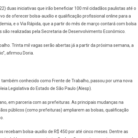
Governo
 duas iniciativas que irão beneficiar 100 mil cidadãos paulistas até o
Do
o de oferecer bolsa-auxílio e qualificação profissional online para a
Estado
mia, e o Via Rápida, que a partir do mês de março contará com bolsa
Anuncia
vas são realizadas pela Secretaria de Desenvolvimento Econômico.
100
Mil
lho. Trinta mil vagas serão abertas já a partir da próxima semana, a
Bolsas-
Auxílio
io”, afirmou Doria.
À
População
Desempregada
 também conhecido como Frente de Trabalho, passou por uma nova
eia Legislativa do Estado de São Paulo (Alesp).
do ano, em parceria com as prefeituras. As principais mudanças na
gãos públicos (como prefeituras) ampliarem as bolsas, qualificação
o.
os recebam bolsa-auxílio de R$ 450 por até cinco meses. Dentre as