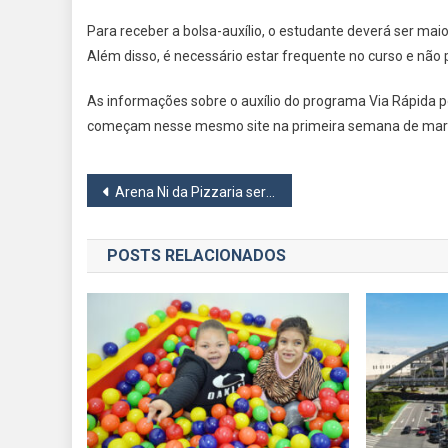
Para receber a bolsa-auxílio, o estudante deverá ser mai
Além disso, é necessário estar frequente no curso e não
As informações sobre o auxílio do programa Via Rápida p
começam nesse mesmo site na primeira semana de mar
Navegação
Arena Ni da Pizzaria será entregue no dia 27 no Jardim São Pedro
de
POSTS RELACIONADOS
Post