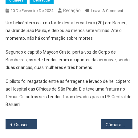
Cidades
Destaque
Redação
On
20 De Fevereiro De 2024
Leave A Comment
Helicóp
Um helicóptero caiu na tarde desta terça-feira (20) em Barueri,
Cai
na Grande São Paulo, e deixou ao menos sete vítimas. Até o
Em
momento, não há confirmação sobre mortes.
Alphavil
E
Segundo o capitão Maycon Cristo, porta-voz do Corpo de
Deixa
Bombeiros, os sete feridos eram ocupantes da aeronave, sendo
Ao
Menos
duas crianças, duas mulheres e três homens.
Sete
O piloto foi resgatado entre as ferragens e levado de helicóptero
Vítimas
ao Hospital das Clínicas de São Paulo. Ele teve uma fratura no
fêmur. Os outros seis feridos foram levados para o PS Central de
Barueri.
Navegação
Osasco comemora 62 anos com hasteamento de bandeiras e corte do bolo
Câmara Municipal de Osasco aplaude trabalho de médico da rede municipal
de