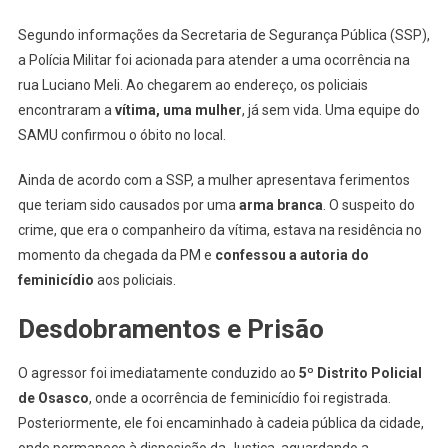
A
Facadas
Segundo informações da Secretaria de Segurança Pública (SSP),
No
a Polícia Militar foi acionada para atender a uma ocorrência na
Munhoz
rua Luciano Meli. Ao chegarem ao endereço, os policiais
Júnior,
encontraram a
vítima, uma mulher
, já sem vida. Uma equipe do
Em
SAMU confirmou o óbito no local.
Osasco
Ainda de acordo com a SSP, a mulher apresentava ferimentos
que teriam sido causados por uma
arma branca
. O suspeito do
crime, que era o companheiro da vítima, estava na residência no
momento da chegada da PM e
confessou a autoria do
feminicídio
aos policiais.
Desdobramentos e Prisão
O agressor foi imediatamente conduzido ao
5º Distrito Policial
de Osasco
, onde a ocorrência de feminicídio foi registrada.
Posteriormente, ele foi encaminhado à cadeia pública da cidade,
onde permanece à disposição da Justiça, aguardando a