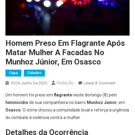
Homem Preso Em Flagrante Após
Matar Mulher A Facadas No
Munhoz Júnior, Em Osasco
Capa
Cidades
Redação
On
10 De Junho De 2025
Leave A Comment
Homem
Um homem foi preso em
flagrante
neste domingo (8) pelo
Preso
feminicídio
de sua companheira no bairro
Munhoz Júnior
, em
Em
Osasco
. O crime chocou a comunidade local e reforça a urgência
Flagrante
do combate à violência contra a mulher.
Após
Matar
Detalhes da Ocorrência
Mulher