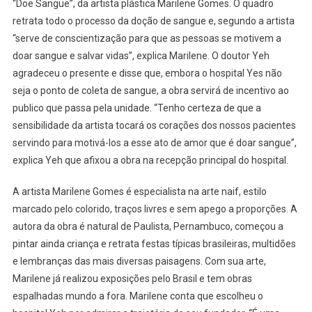
“Doe Sangue”, da artista plástica Marilene Gomes. O quadro
Itapevi
retrata todo o processo da doção de sangue e, segundo a artista
Recebe
Obra
“serve de conscientização para que as pessoas se motivem a
De
doar sangue e salvar vidas”, explica Marilene. O doutor Yeh
Arte
agradeceu o presente e disse que, embora o hospital Yes não
Que
seja o ponto de coleta de sangue, a obra servirá de incentivo ao
Incentiva
publico que passa pela unidade. “Tenho certeza de que a
Doação
sensibilidade da artista tocará os corações dos nossos pacientes
De
servindo para motivá-los a esse ato de amor que é doar sangue”,
Sangue
explica Yeh que afixou a obra na recepção principal do hospital.
A artista Marilene Gomes é especialista na arte naif, estilo
marcado pelo colorido, traços livres e sem apego a proporções. A
autora da obra é natural de Paulista, Pernambuco, começou a
pintar ainda criança e retrata festas típicas brasileiras, multidões
e lembranças das mais diversas paisagens. Com sua arte,
Marilene já realizou exposições pelo Brasil e tem obras
espalhadas mundo a fora. Marilene conta que escolheu o