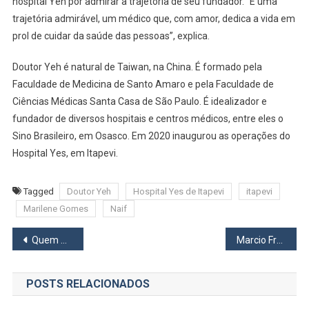
hospital Yeh por admirar a trajetória de seu fundador. “É uma
trajetória admirável, um médico que, com amor, dedica a vida em
prol de cuidar da saúde das pessoas”, explica.
Doutor Yeh é natural de Taiwan, na China. É formado pela
Faculdade de Medicina de Santo Amaro e pela Faculdade de
Ciências Médicas Santa Casa de São Paulo. É idealizador e
fundador de diversos hospitais e centros médicos, entre eles o
Sino Brasileiro, em Osasco. Em 2020 inaugurou as operações do
Hospital Yes, em Itapevi.
Tagged
Doutor Yeh
Hospital Yes de Itapevi
itapevi
Marilene Gomes
Naif
Navegação
Quem Sou Eu Para Questionar?
Marcio França participa de encontro com Educadoras, Lideranças Comunitárias e sindicalistas em Osasco
de
POSTS RELACIONADOS
Post