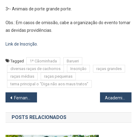
3•- Animais de porte grande porte.
Obs.: Em casos de omissão, cabe a organização do evento tomar
as devidas providências.
Link de Inscrição
.
Tagged
1ª Cãominhada
Barueri
diversas raças de cachorros
Inscrição
raças grandes
raças médias
raças pequenas
tema principal o “Diga não aos maus tratos”
Navegação
Fernando Haddad tem casa invadida na zona sul de São Paulo
Academia SkinNews Anuncia 1º Workshop Gratuito de Empreendedorismo na Área da Saúde Estética
de
POSTS RELACIONADOS
Post