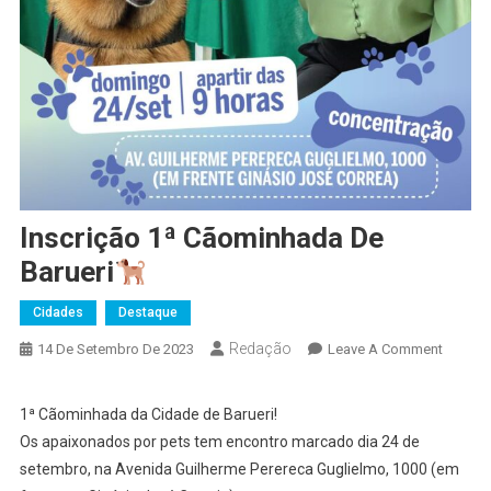
Inscrição 1ª Cãominhada De
Barueri
Cidades
Destaque
Redação
On
14 De Setembro De 2023
Leave A Comment
Inscriç
1ª
1ª Cãominhada da Cidade de Barueri!
Cãomin
Os apaixonados por pets tem encontro marcado dia 24 de
De
setembro, na Avenida Guilherme Perereca Guglielmo, 1000 (em
Barueri