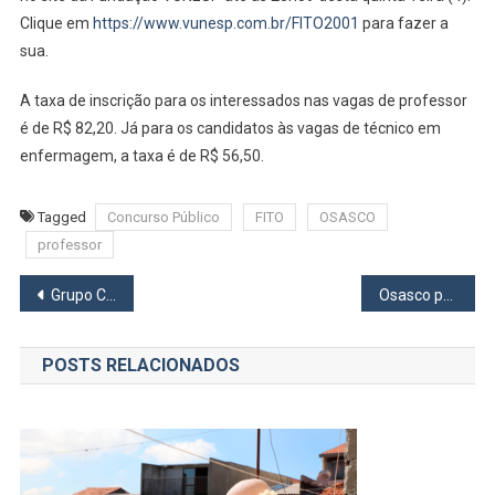
Clique em
https://www.vunesp.com.br/FITO2001
para fazer a
sua.
A taxa de inscrição para os interessados nas vagas de professor
é de R$ 82,20. Já para os candidatos às vagas de técnico em
enfermagem, a taxa é de R$ 56,50.
Tagged
Concurso Público
FITO
OSASCO
professor
Navegação
Grupo CCR abre inscrições para concurso que dará R$ 150 mil em prêmios
Osasco pagará segunda parcela do Cartão Merenda no dia 16
de
POSTS RELACIONADOS
Post