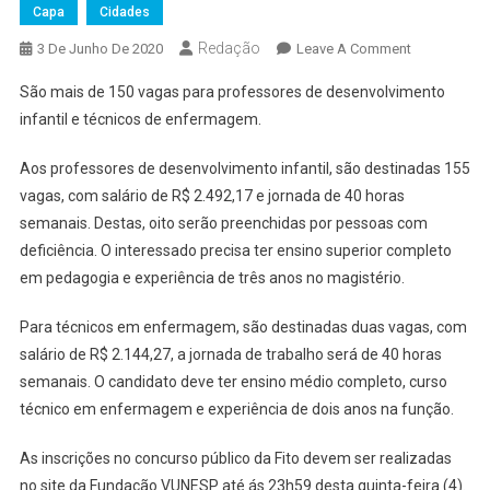
Capa
Cidades
Redação
On
3 De Junho De 2020
Leave A Comment
Inscrições
São mais de 150 vagas para professores de desenvolvimento
Para
infantil e técnicos de enfermagem.
Concurso
Público
Aos professores de desenvolvimento infantil, são destinadas 155
Da
vagas, com salário de R$ 2.492,17 e jornada de 40 horas
Fito
semanais. Destas, oito serão preenchidas por pessoas com
Se
Encerram
deficiência. O interessado precisa ter ensino superior completo
Nesta
em pedagogia e experiência de três anos no magistério.
Quinta,
4
Para técnicos em enfermagem, são destinadas duas vagas, com
salário de R$ 2.144,27, a jornada de trabalho será de 40 horas
semanais. O candidato deve ter ensino médio completo, curso
técnico em enfermagem e experiência de dois anos na função.
As inscrições no concurso público da Fito devem ser realizadas
no site da Fundação VUNESP até ás 23h59 desta quinta-feira (4).