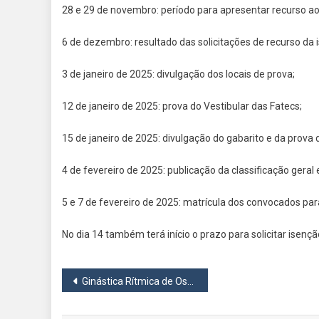
28 e 29 de novembro: período para apresentar recurso ao
6 de dezembro: resultado das solicitações de recurso da 
3 de janeiro de 2025: divulgação dos locais de prova;
12 de janeiro de 2025: prova do Vestibular das Fatecs;
15 de janeiro de 2025: divulgação do gabarito e da prova 
4 de fevereiro de 2025: publicação da classificação geral
5 e 7 de fevereiro de 2025: matrícula dos convocados pa
No dia 14 também terá início o prazo para solicitar isenç
Navegação
Ginástica Rítmica de Osasco conquista título na Copa Sul-Americana
de