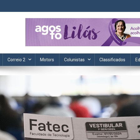
ta. Informação, política, saúde, economia, esportes e cotidiano.
Correio 2
Motors
Colunistas
Classificados
Ed