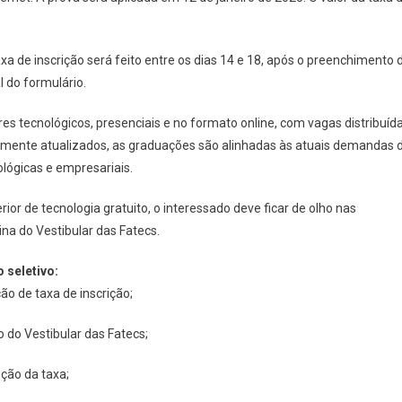
O
Vestibular
Do
xa de inscrição será feito entre os dias 14 e 18, após o preenchimento 
Primeiro
l do formulário.
Semestre
De
s tecnológicos, presenciais e no formato online, com vagas distribuíd
2025
temente atualizados, as graduações são alinhadas às atuais demandas 
Das
Fatecs
ógicas e empresariais.
Começam
Hoje
or de tecnologia gratuito, o interessado deve ficar de olho nas
(14)
na do Vestibular das Fatecs.
 seletivo:
ão de taxa de inscrição;
 do Vestibular das Fatecs;
ção da taxa;