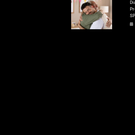
Di
Pr
S