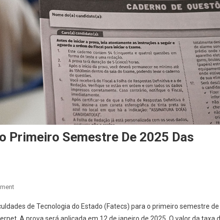
Do Primeiro Semestre De 2025 Das
On
mment
Inscrições
aculdades de Tecnologia do Estado (Fatecs) para o primeiro semestre de
Para
rnet. A prova será aplicada em 12 de janeiro de 2025. O valor da taxa 