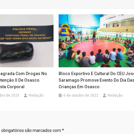
 Flagrada Com Drogas No
Bloco Esportivo E Cultural Do CEU Jos
etenção II De Osasco
Saramago Promove Evento Do Dia Da
sta Corporal
Crianças Em Osasco
bro de 2025
Redação
6 de outubro de 2022
Redação
obrigatórios são marcados com
*