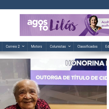
ta. Informação, política, saúde, economia, esportes e cotidiano.
Correio 2
Motors
Colunistas
Classificados
Ed