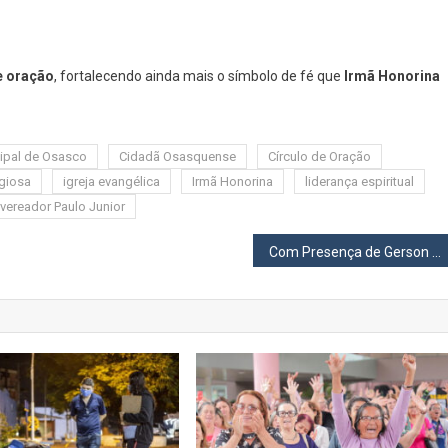
e oração
, fortalecendo ainda mais o símbolo de fé que
Irmã Honorina
ipal de Osasco
Cidadã Osasquense
Círculo de Oração
giosa
igreja evangélica
Irmã Honorina
liderança espiritual
vereador Paulo Junior
Com Presença de Gerson Pessoa, Câmara de Osasco Retoma Atividades do 2º Semestre com Foco em Saúde e Segurança