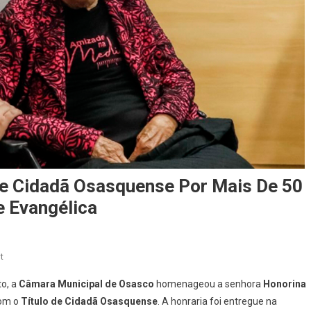
De Cidadã Osasquense Por Mais De 50
 Evangélica
On
t
Irmã
o, a
Câmara Municipal de Osasco
homenageou a senhora
Honorina
Honorina
com o
Título de Cidadã Osasquense
. A honraria foi entregue na
Recebe