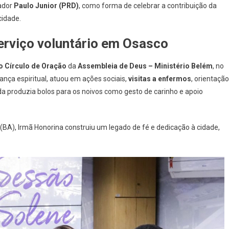
eador
Paulo Junior (PRD)
, como forma de celebrar a contribuição da
Título
cidade.
De
Cidadã
erviço voluntário em Osasco
Osasquense
Por
Mais
 Círculo de Oração
da
Assembleia de Deus – Ministério Belém
, no
De
rança espiritual, atuou em ações sociais,
visitas a enfermos
, orientação
50
nda produzia bolos para os noivos como gesto de carinho e apoio
Anos
De
Serviço
 (BA), Irmã Honorina construiu um legado de fé e dedicação à cidade,
À
Comunidade
Evangélica