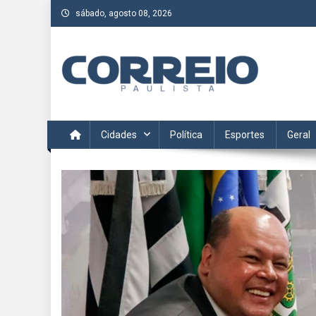
Skip
sábado, agosto 08, 2026
to
content
Correio Paulista
Acompanhe as últimas notícias da região no Correio Paulis
Cidades
Política
Esportes
Geral