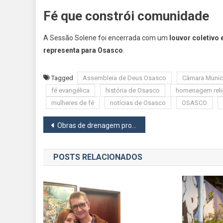
Fé que constrói comunidade
A Sessão Solene foi encerrada com um
louvor coletivo 
representa para Osasco
.
Tagged
Assembleia de Deus Osasco
Câmara Munic
fé evangélica
história de Osasco
homenagem reli
mulheres de fé
notícias de Osasco
OSASCO
Navegação
Obras de drenagem profunda avançam na Rodovia Castello Branco em Barueri
de
POSTS RELACIONADOS
Post