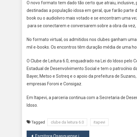
O novo formato tem dado tão certo que atraiu, inclusive, 
destinadas a população idosa em geral, que farão parte d
book ou o audiolivro mais votado e se encontram uma v
para se conectarem e conversarem sobre a obra da vez, 
No formato virtual, os admitidos nos clubes ganham uma 
mil e-books. Os encontros têm duração média de uma ho
O Clube de Leitura 6.0, enquadrado na Lei do Idoso pelo 
Estadual de Desenvolvimento Social e tem o patrocínio da 
Bayer, Metso e Sotreq e o apoio da prefeitura de Suzano
empresas Foroni e Consigaz.
Em Itapevi, a parceria continua com a Secretaria de Dese
Idoso.
Tagged
clube da leitura 6.0
itapevi
Navegação
Escritora Osasquense inova com Conjunto de Cartões Literários “Eu e as Ervas”