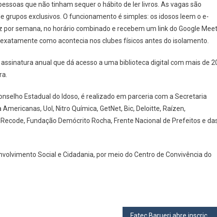
pessoas que não tinham sequer o hábito de ler livros. As vagas são
e grupos exclusivos. O funcionamento é simples: os idosos leem o e-
ez por semana, no horário combinado e recebem um link do Google Mee
exatamente como acontecia nos clubes físicos antes do isolamento.
assinatura anual que dá acesso a uma biblioteca digital com mais de 2
ra.
Conselho Estadual do Idoso, é realizado em parceria com a Secretaria
Americanas, Uol, Nitro Química, GetNet, Bic, Deloitte, Raízen,
, Recode, Fundação Demócrito Rocha, Frente Nacional de Prefeitos e da
nvolvimento Social e Cidadania, por meio do Centro de Convivência do
Fatec Barueri abre inscrições para diversos cursos