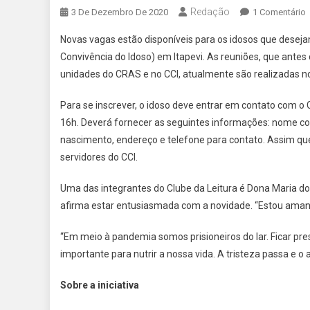
Redação
3 De Dezembro De 2020
1 Comentário
I
Novas vagas estão disponíveis para os idosos que desejam 
A
Convivência do Idoso) em Itapevi. As reuniões, que ante
unidades do CRAS e no CCI, atualmente são realizadas no
P
I
Para se inscrever, o idoso deve entrar em contato com o 
16h. Deverá fornecer as seguintes informações: nome comp
P
nascimento, endereço e telefone para contato. Assim q
servidores do CCI.
C
Uma das integrantes do Clube da Leitura é Dona Maria do 
L
afirma estar entusiasmada com a novidade. “Estou amand
“Em meio à pandemia somos prisioneiros do lar. Ficar pre
importante para nutrir a nossa vida. A tristeza passa e o 
Sobre a iniciativa