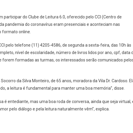
Em
tapevi
participar do Clube de Leitura 6.0, oferecido pelo CCI (Centro de
bre
s da pandemia do coronavírus eram presenciais e aconteciam nas
Vagas
 formato online.
ara
dosos
CCI pelo telefone (11) 4205-4586, de segunda a sexta-feira, das 10h às
Que
leto, nível de escolaridade, número de livros lidos por ano, cpf, data 
Desejam
articipar
ue forem formadas as turmas, os interessados serão comunicados pelo
Do
lube
De
Socorro da Silva Monteiro, de 65 anos, moradora da Vila Dr. Cardoso. El
eitura
o, a leitura é fundamental para manter uma boa memória”, disse.
sa é entediante, mas uma boa roda de conversa, ainda que seja virtual, 
amor pelo diálogo e pela leitura naturalmente vêm”, explica.