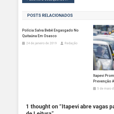
de
POSTS RELACIONADOS
Post
Polícia Salva Bebê Engasgado No
Quitaúna Em Osasco
24 de janeiro de 2019
Redação
Itapevi Pro
Prevenção A
5 de maio 
1 thought on “
Itapevi abre vagas p
de Leitura
”