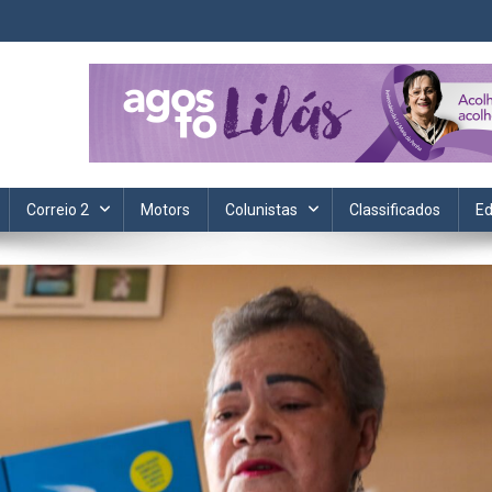
ta. Informação, política, saúde, economia, esportes e cotidiano.
Correio 2
Motors
Colunistas
Classificados
Ed