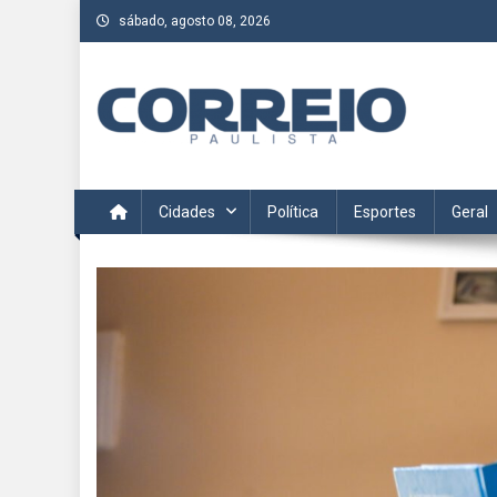
Skip
sábado, agosto 08, 2026
to
content
Correio Paulista
Acompanhe as últimas notícias da região no Correio Paulis
Cidades
Política
Esportes
Geral