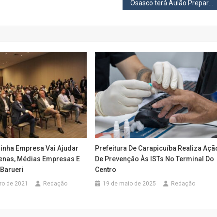
Osasco terá Aulão Preparatório Gratuito para o Enem
nha Empresa Vai Ajudar
Prefeitura De Carapicuíba Realiza Açã
enas, Médias Empresas E
De Prevenção Às ISTs No Terminal Do
 Barueri
Centro
ro de 2021
Redação
19 de maio de 2025
Redação