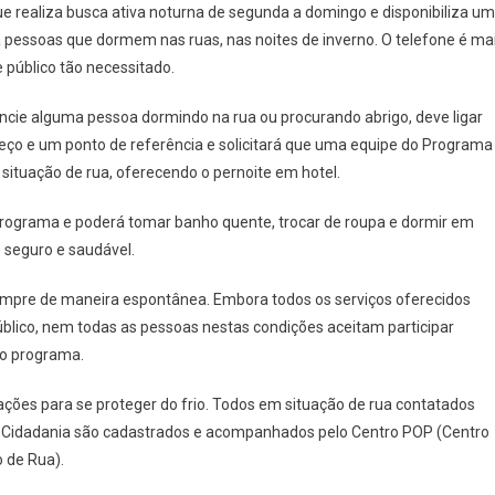
ue realiza busca ativa noturna de segunda a domingo e disponibiliza um
Disponibiliza
a pessoas que dormem nas ruas, nas noites de inverno. O telefone é ma
Telefone
 público tão necessitado.
Para
Solicitar
ncie alguma pessoa dormindo na rua ou procurando abrigo, deve ligar
Acolhimento
eço e um ponto de referência e solicitará que uma equipe do Programa
De
Pessoas
situação de rua, oferecendo o pernoite em hotel.
Que
o programa e poderá tomar banho quente, trocar de roupa e dormir em
Dormem
Nas
seguro e saudável.
Ruas
Durante
empre de maneira espontânea. Embora todos os serviços oferecidos
O
blico, nem todas as pessoas nestas condições aceitam participar
Inverno
lo programa.
ações para se proteger do frio. Todos em situação de rua contatados
 e Cidadania são cadastrados e acompanhados pelo Centro POP (Centro
 de Rua).