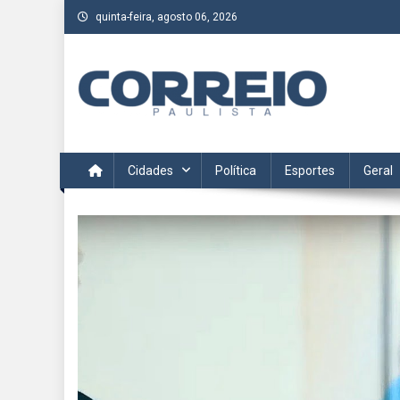
Skip
quinta-feira, agosto 06, 2026
to
content
Correio Paulista
Acompanhe as últimas notícias da região no Correio Paulis
Cidades
Política
Esportes
Geral