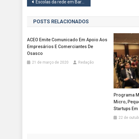
Navegação
Escolas da rede em Barueri abrem as portas para o projeto inédito Sala Maker
de
POSTS RELACIONADOS
Post
ACEO Emite Comunicado Em Apoio Aos
Empresários E Comerciantes De
Osasco
21 de março de 2020
Redação
Programa Mi
Micro, Pequ
Startups Em
22 de outub