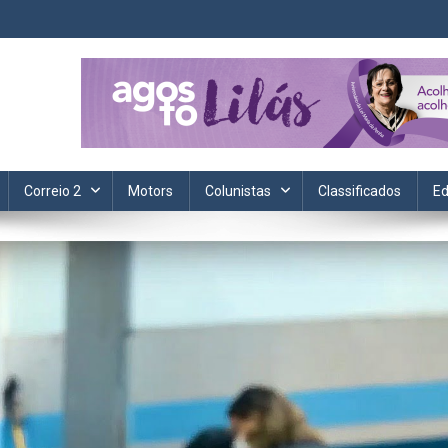
ta. Informação, política, saúde, economia, esportes e cotidiano.
Correio 2
Motors
Colunistas
Classificados
Ed