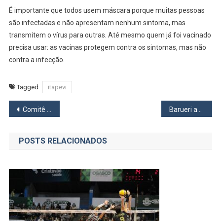
É importante que todos usem máscara porque muitas pessoas
são infectadas e não apresentam nenhum sintoma, mas
transmitem o vírus para outras. Até mesmo quem já foi vacinado
precisa usar: as vacinas protegem contra os sintomas, mas não
contra a infecção.
Tagged
itapevi
Navegação
Comitê de Luta de Osasco e Região será lançado nesta quarta, 20
Barueri abre inscrições para Núcleo de Música
de
POSTS RELACIONADOS
Post