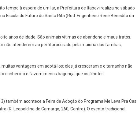
Itapevi
to tempo à espera de um lar, a Prefeitura de Itapevi realiza no sábado
Realiza
, na Escola do Futuro do Santa Rita (Rod. Engenheiro Renê Benedito da
Feira
De
Adoção
 oito anos de idade. São animais vítimas de abandono e maus tratos.
De
or não atenderem ao perfil procurado pela maioria das famílias,
Animais
Idosos
No
 muitas vantagens em adotá-los: eles já cresceram e o tamanho não
Sábado,
13
o conhecido e fazem menos bagunça que os filhotes.
(13) também acontece a Feira de Adoção do Programa Me Leva Pra Cas
tro (R. Leopoldina de Camargo, 260, Centro). O evento tradicional