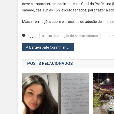
deve comparecer, pessoalmente, no Canil da Prefeitura (Ru
sábado, das 13h às 16h, exceto feriados, para fazer a ad
Mais informações sobre o processo de adoção de animai
Tagged
a Feira de Adoção de Animais Idosos
itape
Navegação
Barueri bate Corinthians e mantém invencibilidade no Campeonato Metropolitano
de
POSTS RELACIONADOS
Post