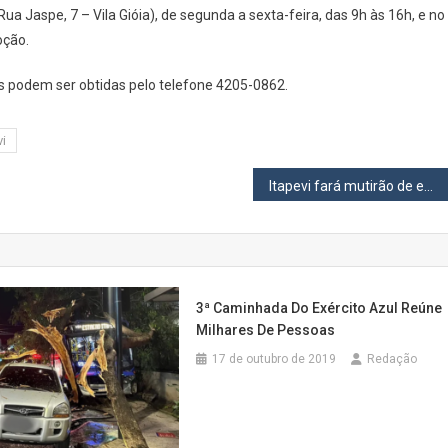
a Jaspe, 7 – Vila Gióia), de segunda a sexta-feira, das 9h às 16h, e no
oção.
s podem ser obtidas pelo telefone 4205-0862.
vi
Itapevi fará mutirão de emprego com 1,3 mil vagas no dia 17
3ª Caminhada Do Exército Azul Reúne
Milhares De Pessoas
17 de outubro de 2019
Redação