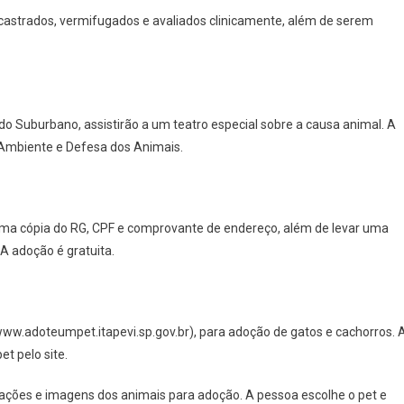
castrados, vermifugados e avaliados clinicamente, além de serem
o do Suburbano, assistirão a um teatro especial sobre a causa animal. A
 Ambiente e Defesa dos Animais.
 uma cópia do RG, CPF e comprovante de endereço, além de levar uma
 A adoção é gratuita.
www.adoteumpet.itapevi.sp.gov.br), para adoção de gatos e cachorros. 
t pelo site.
ações e imagens dos animais para adoção. A pessoa escolhe o pet e