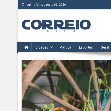
Skip
quinta-feira, agosto 06, 2026
to
content
Correio Paulista
Acompanhe as últimas notícias da região no Correio Paulis
Cidades
Política
Esportes
Geral