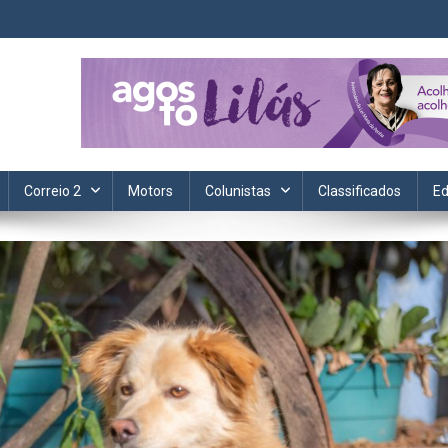
ta. Informação, política, saúde, economia, esportes e cotidiano.
Correio 2
Motors
Colunistas
Classificados
Ed