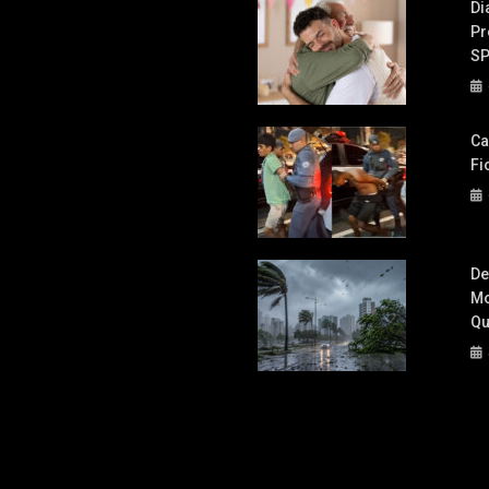
Di
Pr
S
Ca
Fi
De
Mo
Qu