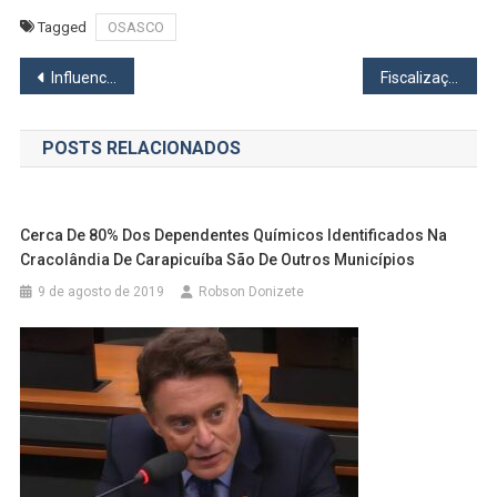
Tagged
OSASCO
Navegação
Influencer osasquense morre após levar 8 tiros na Capital
Fiscalizações da EMTU apreenderam 207 veículos irregulares este ano na Região Metropolitana
de
POSTS RELACIONADOS
Post
Cerca De 80% Dos Dependentes Químicos Identificados Na
Cracolândia De Carapicuíba São De Outros Municípios
9 de agosto de 2019
Robson Donizete