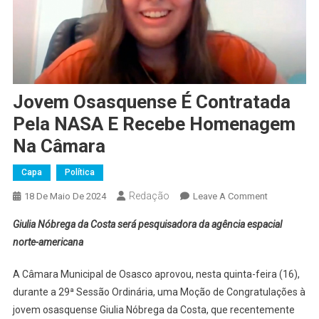
Jovem Osasquense É Contratada
Pela NASA E Recebe Homenagem
Na Câmara
Capa
Política
Redação
On
18 De Maio De 2024
Leave A Comment
Jovem
G
iulia Nóbrega da Costa será pesquisadora da agência espacial
Osasquense
norte-americana
É
Contratada
A Câmara Municipal de Osasco aprovou, nesta quinta-feira (16),
Pela
durante a 29ª Sessão Ordinária, uma Moção de Congratulações à
NASA
jovem osasquense Giulia Nóbrega da Costa, que recentemente
E