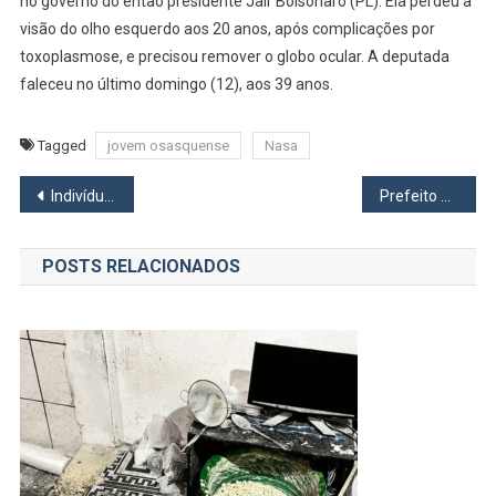
no governo do então presidente Jair Bolsonaro (PL). Ela perdeu a
visão do olho esquerdo aos 20 anos, após complicações por
toxoplasmose, e precisou remover o globo ocular. A deputada
faleceu no último domingo (12), aos 39 anos.
Tagged
jovem osasquense
Nasa
Navegação
Indivíduo armado invade escola em Carapicuíba
Prefeito Marcos Neves anuncia pacote com mais de 30 obras para Carapicuíba
de
POSTS RELACIONADOS
Post