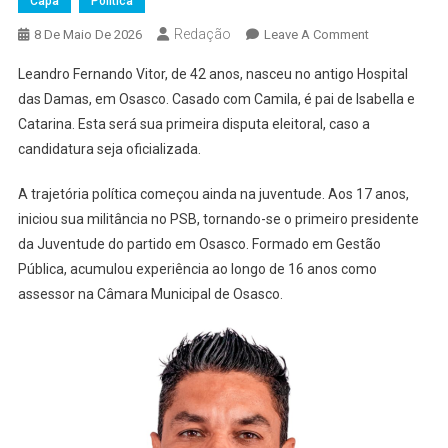
Capa
Política
Redação
On
8 De Maio De 2026
Leave A Comment
Leandro
Leandro Fernando Vitor, de 42 anos, nasceu no antigo Hospital
Vitor
das Damas, em Osasco. Casado com Camila, é pai de Isabella e
É
Catarina. Esta será sua primeira disputa eleitoral, caso a
Pré-
candidatura seja oficializada.
Candidato
A
A trajetória política começou ainda na juventude. Aos 17 anos,
Deputado
Federal
iniciou sua militância no PSB, tornando-se o primeiro presidente
Pelo
da Juventude do partido em Osasco. Formado em Gestão
PSB
Pública, acumulou experiência ao longo de 16 anos como
assessor na Câmara Municipal de Osasco.