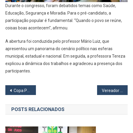
Durante o congresso, foram debatidos temas como Saúde,
Educação, Segurança e Moradia. Para o pré-candidato, a
participação popular é fundamental. “Quando o povo se reúne,
coisas boas acontecem”, afirmou.
A abertura foi conduzida pelo professor Mário Luiz, que
apresentou um panorama do cenário político nas esferas
municipal, estadual e nacional. Em seguida, a professora Tereza
explicou a dinâmica dos trabalhos e agradeceu a presença dos
participantes.
Navegação
Copa Paulista
Vereador Ralfi Silva destaca segurança e capacitação da enfermagem durante evento do Coren-SP
de
POSTS RELACIONADOS
Post