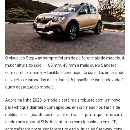
O visual do Stepway sempre foi um dos diferenciais do modelo. A
maior altura do solo – 185 mm, 45 mm a mais que o Sandero
com câmbio manual – facilita a condução do dia a dia, encarando
as valetas e lombadas das cidades. A posição de dirigir elevada é
outro destaque do modelo.
Agora na linha 2020, o modelo está mais robusto com um novo
para-choque dianteiro com apliques em cromado nos faróis de
neblina e skis (dianteiros e traseiros) na cor prata, que reforçam
ainda mais o visual SUV. As lanternas com tecnologia em LED,
com máscara preta, conferem um estilo único ao Stepway, com