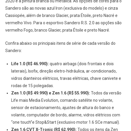
2020 é a pintura branca ou metálica. As opções de cores para o
Sandero são as novas azul Iron (exclusiva do modelo) e cinza
Cassiopée, além de branco Glacier, prata Étoile, preto Nacré e
vermelho Vivo. Para o esportivo Sandero R.S. 2.0 as opções são
vermelho Fogo, branco Glacier, prata Étoile e preto Nacré.
Confira abaixo os principais itens de série de cada versão do
Sandero:
Life 1.0 (R$ 46.990):
quatro airbags (dois frontais e dois
laterais), Isofix, direção eletro-hidráulica, ar-condicionado,
vidros dianteiros elétricos, travas elétricas, chave canivete e
rodas de 15 polegadas.
Zen 1.0 (R$ 49.990) e Zen 1.6 (R$ 55.990):
Todos da versão
Life mais Media Evolution, comando satélite no volante,
sensor de estacionamento, ajustes de altura do banco e
volante, computador de bordo, alarme, vidros elétricos com
“one touch”e Stop&Start (exclusivo motor 1.6 SCe manual).
Zen 1.6 CVT X-Tronic (R$ 62.990):
Todos os itens da Zen