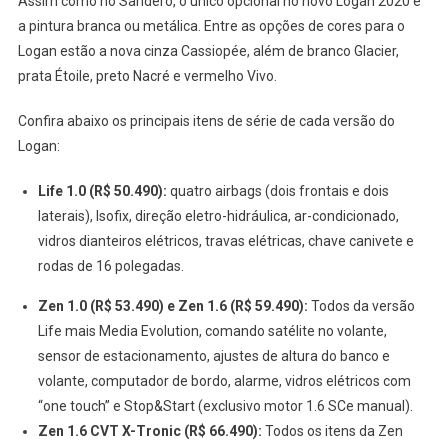
Assim como no Sandero, o único opcional no novo Logan 2020 é
a pintura branca ou metálica. Entre as opções de cores para o
Logan estão a nova cinza Cassiopée, além de branco Glacier,
prata Étoile, preto Nacré e vermelho Vivo.
Confira abaixo os principais itens de série de cada versão do
Logan:
Life 1.0 (R$ 50.490):
quatro airbags (dois frontais e dois
laterais), Isofix, direção eletro-hidráulica, ar-condicionado,
vidros dianteiros elétricos, travas elétricas, chave canivete e
rodas de 16 polegadas.
Zen 1.0 (R$ 53.490) e Zen 1.6 (R$ 59.490):
Todos da versão
Life mais Media Evolution, comando satélite no volante,
sensor de estacionamento, ajustes de altura do banco e
volante, computador de bordo, alarme, vidros elétricos com
“one touch” e Stop&Start (exclusivo motor 1.6 SCe manual).
Zen 1.6 CVT X-Tronic (R$ 66.490):
Todos os itens da Zen