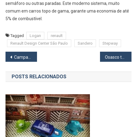
semáforo ou outras paradas. Este moderno sistema, muito
comum em carros topo de gama, garante uma economia de até
5% de combustível.
Tagged
Logan
renault
Renault Design Center São Paulo
Sandero
Stepway
Navegação
Campanha do Agasalho de Barueri atinge mais de 69 mil peças
Osasco terá Mega Feira de Adoção de Cães e Gatos neste sábado, 27
de
POSTS RELACIONADOS
Post