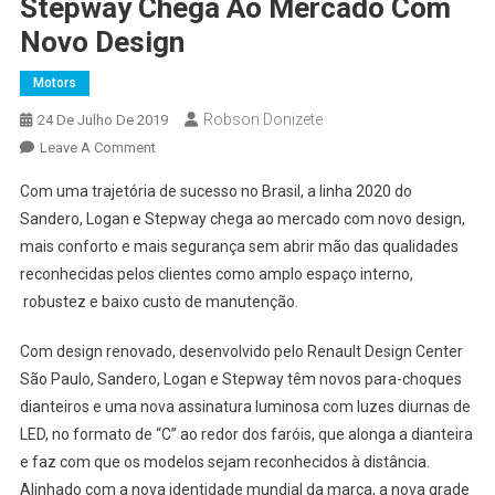
Stepway Chega Ao Mercado Com
Novo Design
Motors
Robson Donizete
24 De Julho De 2019
On
Leave A Comment
Linha
Com uma trajetória de sucesso no Brasil, a linha 2020 do
2020
Sandero, Logan e Stepway chega ao mercado com novo design,
Do
mais conforto e mais segurança sem abrir mão das qualidades
Sandero,
reconhecidas pelos clientes como amplo espaço interno,
Logan
E
robustez e baixo custo de manutenção.
Stepway
Chega
Com design renovado, desenvolvido pelo Renault Design Center
Ao
São Paulo, Sandero, Logan e Stepway têm novos para-choques
Mercado
dianteiros e uma nova assinatura luminosa com luzes diurnas de
Com
LED, no formato de “C” ao redor dos faróis, que alonga a dianteira
Novo
e faz com que os modelos sejam reconhecidos à distância.
Design
Alinhado com a nova identidade mundial da marca, a nova grade