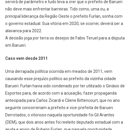
servirá de parâmetro e tudo leva a crer que o prefeito de Barueri
não deve mais enfrentar barreiras. Tido como, uma ou, a
principal liderança da Região Oeste o prefeito Furlan, sonha com
o governo estadual. Sua vitória em 2020, se ocorrer, deverá ser a
alavanca para 2022.
A decisão joga por terra os desejos de Fabio Teruel para a disputa
em Barueri.
Caso vem desde 2011
Uma derrapada política ocorrida em meados de 2011, vem
causando esse prejuízo político ao prefeito da vizinha cidade
Barueri. Furlan havia sido condenado por ter utilizado o Ginásio de
Esportes para, de acordo com a acusação, fazer propaganda
antecipada para Carlos Zicardi e Cilene Bittencourt, que no ano
seguinte concorreriam a prefeito e vice-prefeita de Barueri.
Derrotados, o vitorioso naquela oportunidade foi Gil Arantes
(DEM), que dois anos antes foi reeleito deputado estadual com a
ajuda e apoio de Rubens Furlan, que naquela oportunidade