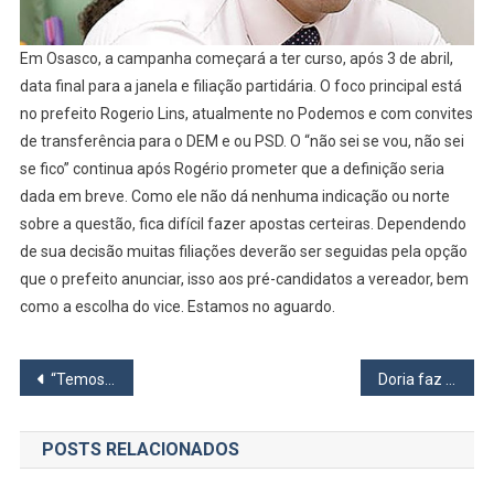
Em Osasco, a campanha começará a ter curso, após 3 de abril,
data final para a janela e filiação partidária. O foco principal está
no prefeito Rogerio Lins, atualmente no Podemos e com convites
de transferência para o DEM e ou PSD. O “não sei se vou, não sei
se fico” continua após Rogério prometer que a definição seria
dada em breve. Como ele não dá nenhuma indicação ou norte
sobre a questão, fica difícil fazer apostas certeiras. Dependendo
de sua decisão muitas filiações deverão ser seguidas pela opção
que o prefeito anunciar, isso aos pré-candidatos a vereador, bem
como a escolha do vice. Estamos no aguardo.
Navegação
“Temos que fazer uma gestão profissional”, diz Dr. Sato
Doria faz acordo com supermercados para oferta de álcool gel a preço de custo
de
POSTS RELACIONADOS
Post