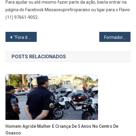
Para ajudar ou até mesmo fazer parte da ação, basta entrar na
página do Facebook Missaoeuprefiroparaiso ou ligar para o Flavio
(11) 97661-9052.
Navegação
“Fora de Hora”
Formador de atletas Bradesco Osasco inicia 4ª temporada de Superliga B
de
POSTS RELACIONADOS
Post
Homem Agride Mulher E Criança De 5 Anos No Centro De
Osasco