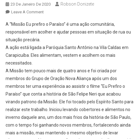
Robson Donizete
23 De Janeiro De 2020
On
Leave A Comment
Missão
A “Missão Eu prefiro o Paraíso” é uma ação comunitária,
Eu
responsável em acolher e ajudar pessoas em situação de rua ou
Prefiro
situação precária.
O
A ação está ligada a Paróquia Santo Antônio na Vila Caldas em
Paraíso
Ajuda
Carapicuíba. Eles alimentam, vestem e acolhem os mais
Moradores
necessitados.
De
A Missão tem pouco mais de quatro anos e foi criada por
Rua
membros do Grupo de Oração Nova Aliança após um dos
membros ter uma experiência ao assistir o filme “Eu Prefiro o
Paraíso” que conta a história de São Felipe Neri que acabou
virando patrono da Missão. Ele foi tocado pelo Espírito Santo para
realizar este trabalho. Iniciou levando cobertores e alimentos no
inverno daquele ano, um dos mais frios da história de São Paulo,
com o tempo foi ganhando novos membros, fortalecendo ainda
mais a missão, mas mantendo o mesmo objetivo de levar