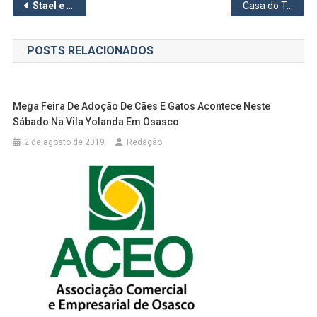
Navegação
Stael e Orlando representam Barueri no Miss e Mister Melhor Idade Estadual
Casa do Trabalhador de Barueri oferece 17 vagas de empregos
de
POSTS RELACIONADOS
Post
Mega Feira De Adoção De Cães E Gatos Acontece Neste
Sábado Na Vila Yolanda Em Osasco
2 de agosto de 2019
Redação