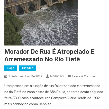
Morador De Rua É Atropelado E
Arremessado No Rio Tietê
Capa
Cidades
Redação
On
7 De Novembro De 2022
Leave A Comment
Morado
Uma pessoa em situação de rua foi atropelada e arremessada
De
no rio Tietê na zona oeste de São Paulo, na tarde desta segunda-
Rua
feira (7). O caso aconteceu no Complexo Viário Heróis de 1932,
É
mais conhecido como Cebolão.
Atropel