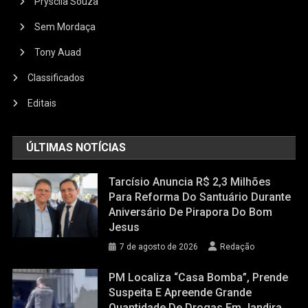
Pryscila Souza
Sem Mordaça
Tony Auad
Classificados
Editais
ÚLTIMAS NOTÍCIAS
Tarcísio Anuncia R$ 2,3 Milhões
Para Reforma Do Santuário Durante
Aniversário De Pirapora Do Bom
Jesus
7 de agosto de 2026
Redação
PM Localiza “casa Bomba”, Prende
Suspeita E Apreende Grande
Quantidade De Drogas Em Jandira