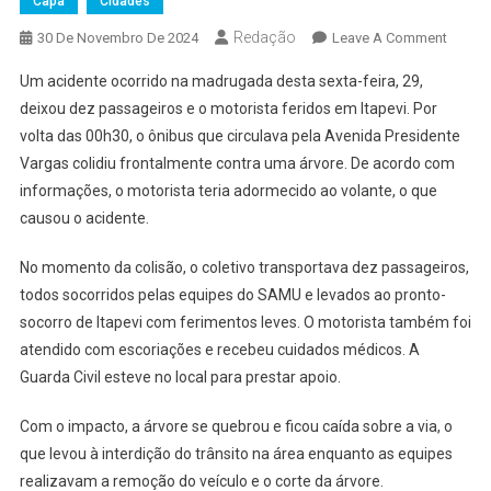
Capa
Cidades
Redação
On
30 De Novembro De 2024
Leave A Comment
Motori
Um acidente ocorrido na madrugada desta sexta-feira, 29,
Dorme
deixou dez passageiros e o motorista feridos em Itapevi. Por
Ao
volta das 00h30, o ônibus que circulava pela Avenida Presidente
Volant
Vargas colidiu frontalmente contra uma árvore. De acordo com
Em
Itapevi
informações, o motorista teria adormecido ao volante, o que
E
causou o acidente.
Ônibus
Bate
No momento da colisão, o coletivo transportava dez passageiros,
Em
todos socorridos pelas equipes do SAMU e levados ao pronto-
Árvore
socorro de Itapevi com ferimentos leves. O motorista também foi
atendido com escoriações e recebeu cuidados médicos. A
Guarda Civil esteve no local para prestar apoio.
Com o impacto, a árvore se quebrou e ficou caída sobre a via, o
que levou à interdição do trânsito na área enquanto as equipes
realizavam a remoção do veículo e o corte da árvore.