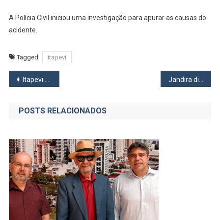
A Polícia Civil iniciou uma investigação para apurar as causas do
acidente.
Tagged
itapevi
Navegação
Itapevi será beneficiada com Projeto Nova Raposo
Jandira divulga novos processos seletivos para a próxima semana com mais de 300 vagas de emprego
de
POSTS RELACIONADOS
Post