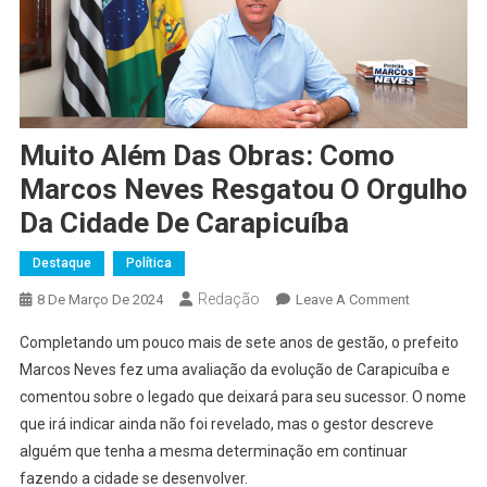
Muito Além Das Obras: Como
Marcos Neves Resgatou O Orgulho
Da Cidade De Carapicuíba
Destaque
Política
Redação
On
8 De Março De 2024
Leave A Comment
Muito
Completando um pouco mais de sete anos de gestão, o prefeito
Além
Marcos Neves fez uma avaliação da evolução de Carapicuíba e
Das
comentou sobre o legado que deixará para seu sucessor. O nome
Obras:
que irá indicar ainda não foi revelado, mas o gestor descreve
Como
Marcos
alguém que tenha a mesma determinação em continuar
Neves
fazendo a cidade se desenvolver.