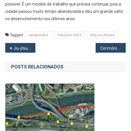
possível. É um modelo de trabalho que precisa continuar, pois a
cidade passou muito tempo abandonada e deu um grande salto
no desenvolvimento nos últimos anos.
Tagged
carapicuíba
Eleições 2024
Marcos Neves
Navegação
Jiu-jitsu: Carina Santi tem como meta ser a Top 1 do mundo em 2024
Cerimônia marca posse da nova Diretoria, Conselho Deliberativo e Conselho Fiscal da ACEO
de
POSTS RELACIONADOS
Post