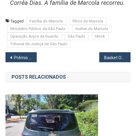
Corrêa Dias. A família de Marcola recorreu.
Tagged
Família do Marcola
filhos do Marcola
Ministério Público de São Paulo
mulher do Marcola
Operação Anjos da Guarda
São Paulo
tiktok
Tribunal de Justiça de São Paulo
Navegação
Prêmio da Loteria Federal de R$ 1.350.000,00 saiu pra Santana de Parnaíba
Basket Osasco é superado na estreia da segunda fase estadual
de
POSTS RELACIONADOS
Post