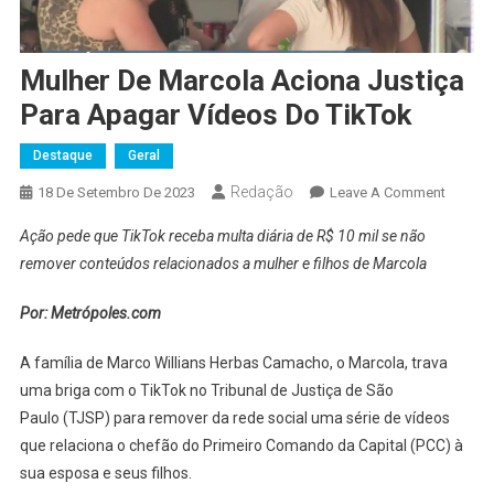
Mulher De Marcola Aciona Justiça
Para Apagar Vídeos Do TikTok
Destaque
Geral
Redação
On
18 De Setembro De 2023
Leave A Comment
Mulher
Ação pede que TikTok receba multa diária de R$ 10 mil se não
De
remover conteúdos relacionados a mulher e filhos de Marcola
Marcol
Aciona
Por: Metrópoles.com
Justiça
Para
A família de Marco Willians Herbas Camacho, o Marcola, trava
Apagar
uma briga com o TikTok no Tribunal de Justiça de São
Vídeos
Paulo (TJSP) para remover da rede social uma série de vídeos
Do
que relaciona o chefão do Primeiro Comando da Capital (PCC) à
TikTok
sua esposa e seus filhos.