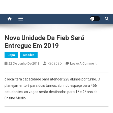
Nova Unidade Da Fieb Será
Entregue Em 2019
Capa
Cidades
Redação
On
22 De Junho De 2018
Leave A Comment
Nova
Unidade
o local terá capacidade para atender 228 alunos por turno. O
Da
planejamento é para dois turnos, abrindo espaço para 456
Fieb
estudantes. as vagas serão destinadas para 1ª e 2ª ano do
Será
Ensino Médio.
Entregue
Em
2019