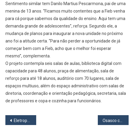
Sentimento similar tem Danilo Martius Pescarmona, pai de uma
menina de 13 anos. “Ficamos muito contentes que a Fieb venha
para cá porque sabemos da qualidade do ensino. Aqui tem uma
demanda grande de adolescentes”, reforça. Segundo ele, a
mudança de planos para inaugurar a nova unidade no próximo
ano foi a atitude certa. “Para não perder a oportunidade de já
começar bem com a Fieb, acho que o melhor foi esperar
mesmo”, complementa.
O projeto contempla seis salas de aulas, biblioteca digital com
capacidade para 48 alunos, praça de alimentação, sala de
reforço para até 18 alunos, auditório com 70 lugares, sala de
espaços multiuso, além do espaço administrativo com salas de
diretoria, coordenação e orientação pedagógica, secretaria, sala
de professores e copa e cozinha para funcionários.
Navegação
Eletropaulo oferece troca de geladeiras e lâmpadas
Osasco contrata a melhor jogadora da final da Superliga
de