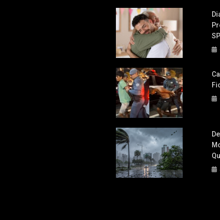
Di
Pr
S
Ca
Fi
De
Mo
Qu