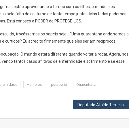
gumas estão aproveitando o tempo com os filhos, curtindo e os
as pela falta de costume de tanto tempo juntos. Mas todas podemos
 asas. Está conosco o PODER de PROTEGÊ-LOS.
 descuido, trocássemos os papeis hoje… “Uma quarentena onde somos o
s e curtidos? Eu acredito firmemente que eles seriam recíprocos.
ocupação. O mundo estará diferente quando voltar a rodar. Agora, nos
 vendo tantos casos aflitivos de enfermidade e sofrimento e se esse
aternidade
Mulheres
puerpério
Quarentena;
Deputado Ataíde Teruel pede adiamento das cobranças de multas de trânsito no Estado de São Paulo