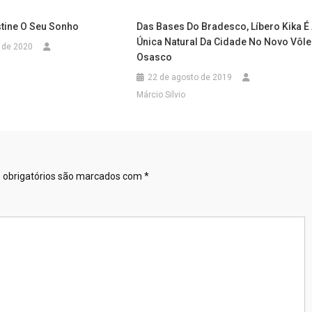
tine O Seu Sonho
Das Bases Do Bradesco, Líbero Kika É
Única Natural Da Cidade No Novo Vôle
o de 2020
Osasco
22 de agosto de 2019
Márcio Silvio
obrigatórios são marcados com
*