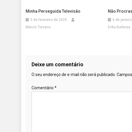
Minha Perseguida Televisão
Não Procras
5 de fevereiro de 2020
6 de janeir
Márcio Torvano
Erika Barbosa
Deixe um comentário
O seu endereço de e-mail não será publicado.
Campos 
Comentário
*