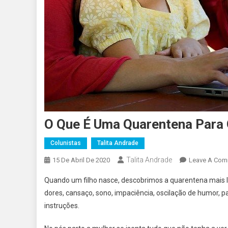
O Que É Uma Quarentena Para
Colunistas
Talita Andrade
Talita Andrade
15 De Abril De 2020
Leave A Com
Quando um filho nasce, descobrimos a quarentena mais l
dores, cansaço, sono, impaciência, oscilação de humor, p
instruções.