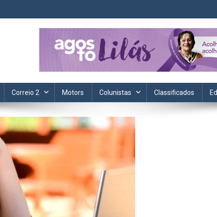
ta. Informação, política, saúde, economia, esportes e cotidiano.
Correio 2
Motors
Colunistas
Classificados
Ed