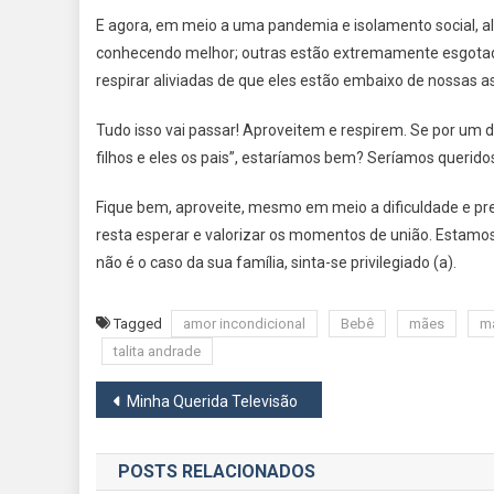
E agora, em meio a uma pandemia e isolamento social, al
conhecendo melhor; outras estão extremamente esgotad
respirar aliviadas de que eles estão embaixo de nossas
Tudo isso vai passar! Aproveitem e respirem. Se por um
filhos e eles os pais”, estaríamos bem? Seríamos querido
Fique bem, aproveite, mesmo em meio a dificuldade e pre
resta esperar e valorizar os momentos de união. Estamos
não é o caso da sua família, sinta-se privilegiado (a).
Tagged
amor incondicional
Bebê
mães
m
talita andrade
Navegação
Minha Querida Televisão
de
POSTS RELACIONADOS
Post