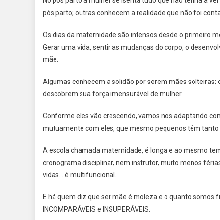
No pós parto a mulher se isenta tudo que não tenha a 
pós parto; outras conhecem a realidade que não foi con
Os dias da maternidade são intensos desde o primeiro m
Gerar uma vida, sentir as mudanças do corpo, o desenvol
mãe.
Algumas conhecem a solidão por serem mães solteiras;
descobrem sua força imensurável de mulher.
Conforme eles vão crescendo, vamos nos adaptando com 
mutuamente com eles, que mesmo pequenos têm tanto par
A escola chamada maternidade, é longa e ao mesmo tempo
cronograma disciplinar, nem instrutor, muito menos féri
vidas… é multifuncional.
E há quem diz que ser mãe é moleza e o quanto somos fr
INCOMPARÁVEIS e INSUPERÁVEIS.