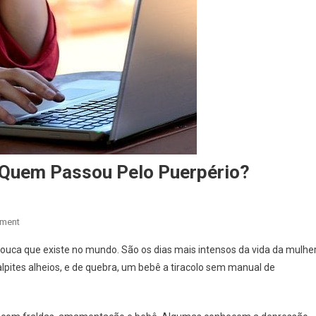
 Quem Passou Pelo Puerpério?
On
ment
O
ouca que existe no mundo. São os dias mais intensos da vida da mulher
Que
alpites alheios, e de quebra, um bebê a tiracolo sem manual de
É
Uma
Quarentena