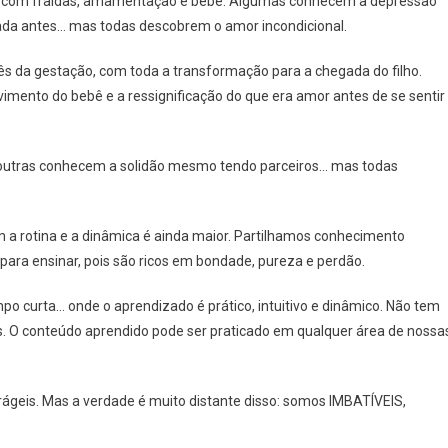
ver com fraldas, amamentação e bebê. Algumas conhecem a depressão
Para
tada antes… mas todas descobrem o amor incondicional.
Quem
Passou
ês da gestação, com toda a transformação para a chegada do filho.
Pelo
vimento do bebê e a ressignificação do que era amor antes de se sentir
Puerpério?
 outras conhecem a solidão mesmo tendo parceiros… mas todas
a rotina e a dinâmica é ainda maior. Partilhamos conhecimento
a ensinar, pois são ricos em bondade, pureza e perdão.
 curta… onde o aprendizado é prático, intuitivo e dinâmico. Não tem
as. O conteúdo aprendido pode ser praticado em qualquer área de nossa
ágeis. Mas a verdade é muito distante disso: somos IMBATÍVEIS,