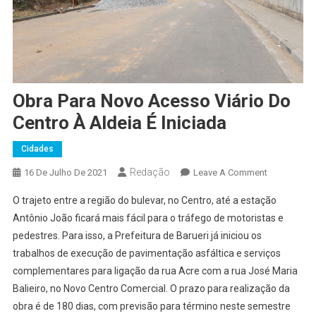
Obra Para Novo Acesso Viário Do
Centro À Aldeia É Iniciada
Cidades
Redação
On
16 De Julho De 2021
Leave A Comment
Obra
O trajeto entre a região do bulevar, no Centro, até a estação
Para
Antônio João ficará mais fácil para o tráfego de motoristas e
Novo
pedestres. Para isso, a Prefeitura de Barueri já iniciou os
Acesso
trabalhos de execução de pavimentação asfáltica e serviços
Viário
Do
complementares para ligação da rua Acre com a rua José Maria
Centro
Balieiro, no Novo Centro Comercial. O prazo para realização da
À
obra é de 180 dias, com previsão para término neste semestre