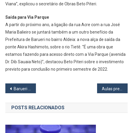
Viana”, explicou o secretário de Obras Beto Piteri.
Saída para Via Parque
A partir do próximo ano, a ligação da rua Acre com a rua José
Maria Balieiro se juntará também a um outro benefício da
Prefeitura de Barueri no bairro Aldeia: a nova alça de saída da
ponte Akira Hashimoto, sobre o rio Tietê. “É uma obra que
estamos fazendo para acesso direto com a Via Parque (avenida
Dr. Dib Sauaia Neto)”, destacou Beto Piteri sobre o investimento
previsto para conclusão no primeiro semestre de 2022.
Navegação
Barueri doa área à CDHU e beneficia moradores
Aulas presenciais devem retornar no dia 2 de agosto em Osasco
de
POSTS RELACIONADOS
Post