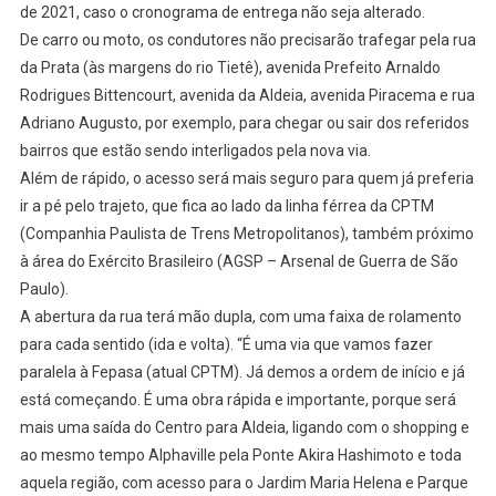
Aldeia
de 2021, caso o cronograma de entrega não seja alterado.
É
De carro ou moto, os condutores não precisarão trafegar pela rua
Iniciada
da Prata (às margens do rio Tietê), avenida Prefeito Arnaldo
Rodrigues Bittencourt, avenida da Aldeia, avenida Piracema e rua
Adriano Augusto, por exemplo, para chegar ou sair dos referidos
bairros que estão sendo interligados pela nova via.
Além de rápido, o acesso será mais seguro para quem já preferia
ir a pé pelo trajeto, que fica ao lado da linha férrea da CPTM
(Companhia Paulista de Trens Metropolitanos), também próximo
à área do Exército Brasileiro (AGSP – Arsenal de Guerra de São
Paulo).
A abertura da rua terá mão dupla, com uma faixa de rolamento
para cada sentido (ida e volta). “É uma via que vamos fazer
paralela à Fepasa (atual CPTM). Já demos a ordem de início e já
está começando. É uma obra rápida e importante, porque será
mais uma saída do Centro para Aldeia, ligando com o shopping e
ao mesmo tempo Alphaville pela Ponte Akira Hashimoto e toda
aquela região, com acesso para o Jardim Maria Helena e Parque