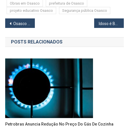
Obras em Osasco
prefeitura de Osasco
projeto educativo Osasco
Segurança pública Osasco
Navegação
Osasco realiza ações em UBSs durante o Agosto Dourado para promover a amamentação
Idoso é Baleado Durante Tentativa de Roubo em Carapicuíba, na Grande SP
de
POSTS RELACIONADOS
Post
Petrobras Anuncia Redução No Preço Do Gás De Cozinha