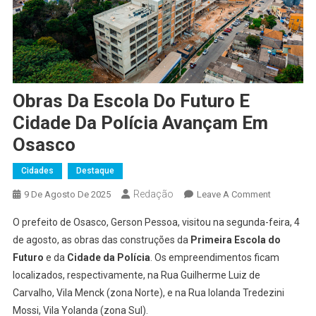
Obras Da Escola Do Futuro E
Cidade Da Polícia Avançam Em
Osasco
Cidades
Destaque
Redação
On
9 De Agosto De 2025
Leave A Comment
Obras
O prefeito de Osasco, Gerson Pessoa, visitou na segunda-feira, 4
Da
de agosto, as obras das construções da
Primeira Escola do
Escola
Futuro
e da
Cidade da Polícia
. Os empreendimentos ficam
Do
localizados, respectivamente, na Rua Guilherme Luiz de
Futuro
E
Carvalho, Vila Menck (zona Norte), e na Rua Iolanda Tredezini
Cidade
Mossi, Vila Yolanda (zona Sul).