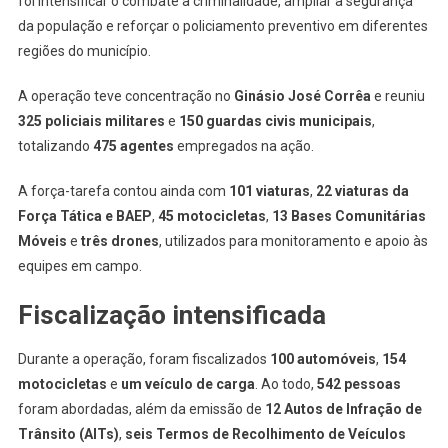
foi intensificar o combate à criminalidade, ampliar a segurança
da população e reforçar o policiamento preventivo em diferentes
regiões do município.
A operação teve concentração no
Ginásio José Corrêa
e reuniu
325 policiais militares
e
150 guardas civis municipais
,
totalizando
475 agentes
empregados na ação.
A força-tarefa contou ainda com
101 viaturas
,
22 viaturas da
Força Tática e BAEP
,
45 motocicletas
,
13 Bases Comunitárias
Móveis
e
três drones
, utilizados para monitoramento e apoio às
equipes em campo.
Fiscalização intensificada
Durante a operação, foram fiscalizados
100 automóveis
,
154
motocicletas
e
um veículo de carga
. Ao todo,
542 pessoas
foram abordadas, além da emissão de
12 Autos de Infração de
Trânsito (AITs)
,
seis Termos de Recolhimento de Veículos