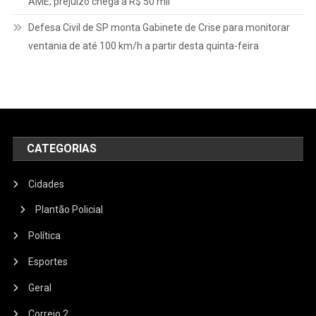
AME; prejuízo chega a R$ 50 mil
Defesa Civil de SP monta Gabinete de Crise para monitorar
ventania de até 100 km/h a partir desta quinta-feira
CATEGORIAS
Cidades
Plantão Policial
Política
Esportes
Geral
Correio 2