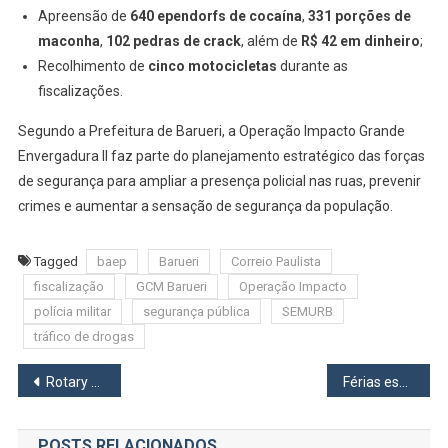
Apreensão de
640 ependorfs de cocaína
,
331 porções de
maconha
,
102 pedras de crack
, além de
R$ 42 em dinheiro
;
Recolhimento de
cinco motocicletas
durante as
fiscalizações.
Segundo a Prefeitura de Barueri, a Operação Impacto Grande
Envergadura II faz parte do planejamento estratégico das forças
de segurança para ampliar a presença policial nas ruas, prevenir
crimes e aumentar a sensação de segurança da população.
Tagged
baep
Barueri
Correio Paulista
fiscalização
GCM Barueri
Operação Impacto
polícia militar
segurança pública
SEMURB
tráfico de drogas
Navegação
Rotary Club de Osasco empossa Adriano Dotto como presidente para o Ano Rotário 2026-2027
Férias escolares: Parque Shopping Barueri promove jogos de tabuleiro, oficinas gratuitas e atrações para toda a família
de
POSTS RELACIONADOS