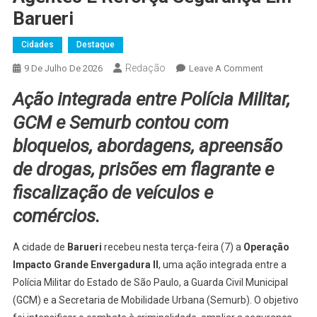
Barueri
Cidades
Destaque
Redação
On
9 De Julho De 2026
Leave A Comment
Operação
Ação integrada entre Polícia Militar,
Impacto
Grande
GCM e Semurb contou com
Envergadura
bloqueios, abordagens, apreensão
II
de drogas, prisões em flagrante e
Mobiliza
475
fiscalização de veículos e
Agentes
comércios.
E
Reforça
A cidade de
Barueri
recebeu nesta terça-feira (7) a
Operação
Segurança
Em
Impacto Grande Envergadura II
, uma ação integrada entre a
Barueri
Polícia Militar do Estado de São Paulo, a Guarda Civil Municipal
(GCM) e a Secretaria de Mobilidade Urbana (Semurb). O objetivo