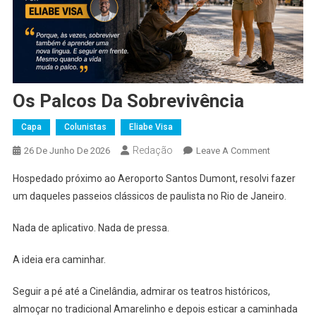
Os Palcos Da Sobrevivência
Capa
Colunistas
Eliabe Visa
Redação
On
26 De Junho De 2026
Leave A Comment
Os
Hospedado próximo ao Aeroporto Santos Dumont, resolvi fazer
Palcos
um daqueles passeios clássicos de paulista no Rio de Janeiro.
Da
Sobrevivên
Nada de aplicativo. Nada de pressa.
A ideia era caminhar.
Seguir a pé até a Cinelândia, admirar os teatros históricos,
almoçar no tradicional Amarelinho e depois esticar a caminhada