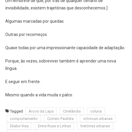
Um lembrete de que, por trás de qualquer cenário de
invisibilidade, existem trajetórias que desconhecemos.]
Algumas marcadas por quedas.
Outras por recomeços.
Quase todas por uma impressionante capacidade de adaptação.
Porque, às vezes, sobreviver também é aprender uma nova
língua.
E seguir em frente.
Mesmo quando a vida muda o palco.
Tagged
Arcos da Lapa
Cinelândia
coluna
comportamento
Correio Paulista
crônicas urbanas
Eliabe Visa
Entre Ruas e Linhas
histórias urbanas