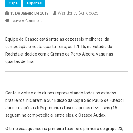
Capa
Esportes
Wanderley Berrocozo
15 De Janeiro De 2019
On
Leave A Comment
Osasco
Audax
Equipe de Osasco está entre as dezesseis melhores da
Encara
competição e nesta quarta-feira, às 17h15, no Estádio do
O
Rochdale, decide com o Grêmio de Porto Alegre, vaga nas
Grêmio
quartas de final
Nas
Oitavas
De
Final
Da
Cento e vinte e oito clubes representando todos os estados
Copa
brasileiros iniciaram a 50ª Edição da Copa São Paulo de Futebol
São
Junior e após as três primeiras fases, apenas dezesseis (16)
Paulo
seguem na competição e, entre eles, o Osasco Audax.
De
Futebol
O time osasquense na primeira fase foi o primeiro do grupo 23,
Junior