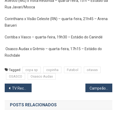
Atlético (MG) x Volta Redonda – quarta-feira, 15 h – Estádio da
Rua Javari/Mooca
Corinthians x Visão Celeste (RN) – quarta-feira, 21h45 – Arena
Barueri
Coritiba x Vasco – quarta-feira, 19h30 – Estádio do Canindé
Osasco Audax x Grêmio – quarta-feira, 17h15 – Estádio do
Rochdale
Tagged
copa sp
copinha
Futebol
oitavas
OSASCO
Osasco Audax
Navegação
TV Record muda vice-presidente de jornalismo
Campeão Brasileiro Palmeiras e Osasco Audax realizam jogo treino nesta quarta
de
POSTS RELACIONADOS
Post