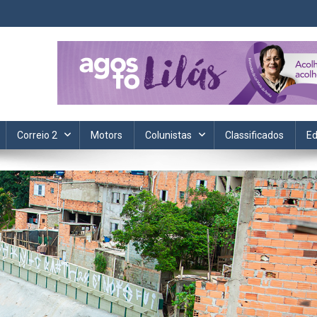
ta. Informação, política, saúde, economia, esportes e cotidiano.
Correio 2
Motors
Colunistas
Classificados
Ed