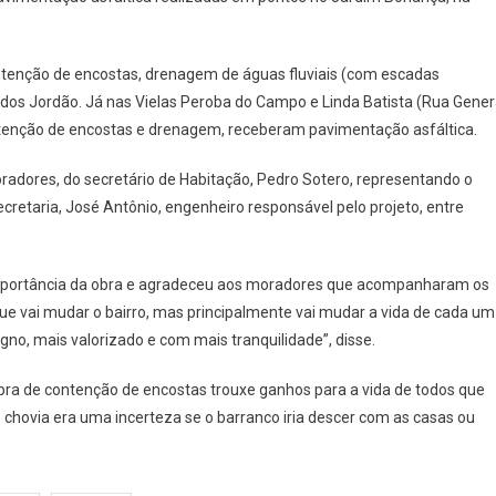
Obras
De
Contenção
ntenção de encostas, drenagem de águas fluviais (com escadas
De
dos Jordão. Já nas Vielas Peroba do Campo e Linda Batista (Rua Gener
Encostas
No
tenção de encostas e drenagem, receberam pavimentação asfáltica.
Jardim
adores, do secretário de Habitação, Pedro Sotero, representando o
Bonança
São
secretaria, José Antônio, engenheiro responsável pelo projeto, entre
Entregues
a importância da obra e agradeceu aos moradores que acompanharam os
ue vai mudar o bairro, mas principalmente vai mudar a vida de cada um
gno, mais valorizado e com mais tranquilidade”, disse.
a obra de contenção de encostas trouxe ganhos para a vida de todos que
 chovia era uma incerteza se o barranco iria descer com as casas ou