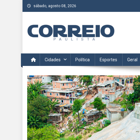
Skip
sábado, agosto 08, 2026
to
content
Correio Paulista
Acompanhe as últimas notícias da região no Correio Paulis
Cidades
Política
Esportes
Geral