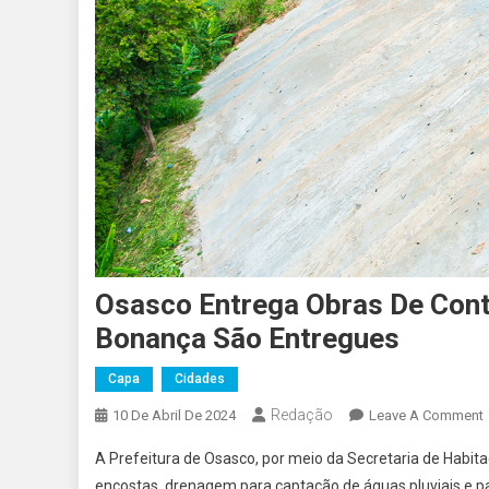
Osasco Entrega Obras De Con
Bonança São Entregues
Capa
Cidades
Redação
10 De Abril De 2024
Leave A Comment
A Prefeitura de Osasco, por meio da Secretaria de Habit
encostas, drenagem para captação de águas pluviais e p