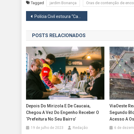
Tagged
jardim Bonança
Oras de contenção de enco
Navegação
Polícia Civil estoura “Casa Bomba” na zona Norte de Osasco e apreende mais de 33 mil porções de drogas
de
POSTS RELACIONADOS
Post
Depois Do Mirizola E De Caucaia,
ViaOeste Re
Chegou A Vez Do Engenho Receber O
Segundo Blo
‘Prefeitura No Seu Bairro’
Acesso A Os
19 de julho de 2023
Redação
6 de dezem