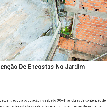
tenção De Encostas No Jardim
On
Osasco
ação, entregou à população no sábado (06/4) as obras de contenção de
Entrega
avimentação asfáltica realizadas em pontos no Jardim Bonança, na