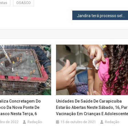
stas
OSASCO
Jandira terá processo seletivo com 40 vagas de emprego nesta sexta-feira (12)
aliza Concretagem Do
Unidades De Saúde De Carapicuíba
co Da Nova Ponte De
Estarão Abertas Neste Sábado, 16, Pa
asco Nesta Terça, 6
Vacinação Em Crianças E Adolescent
bro de 2022
Redação
15 de outubro de 2021
Redação