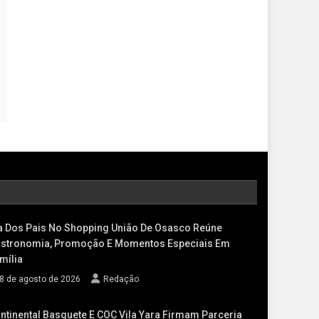
a Dos Pais No Shopping União De Osasco Reúne
stronomia, Promoção E Momentos Especiais Em
mília
8 de agosto de 2026
Redação
ntinental Basquete E COC Vila Yara Firmam Parceria