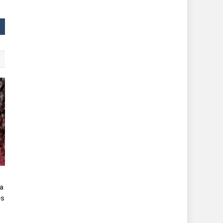
ra
es