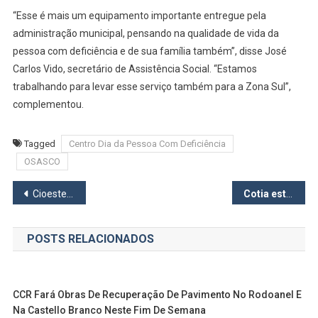
“Esse é mais um equipamento importante entregue pela
administração municipal, pensando na qualidade de vida da
pessoa com deficiência e de sua família também”, disse José
Carlos Vido, secretário de Assistência Social. “Estamos
trabalhando para levar esse serviço também para a Zona Sul”,
complementou.
Tagged
Centro Dia da Pessoa Com Deficiência
OSASCO
Navegação
Cioeste ganha representatividade na FNP, com a eleição de dois líderes da região para vice-presidências da entidade
Cotia está confirmada nos Jogos da Melhor Idade que acontecem em abril
de
POSTS RELACIONADOS
Post
CCR Fará Obras De Recuperação De Pavimento No Rodoanel E
Na Castello Branco Neste Fim De Semana