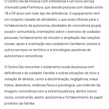
O Centro Dia da Pessoa Com Deficiência é um novo serviço
Pessoa
oferecido pela Prefeitura, que atende pessoas com idades entre
Com
Deficiência
18 e 59 anos com todo tipo de deficiência. O equipamento tem
Na
um conjunto variado de atividades, o que inclui oficinas para o
Zona
fortalecimento da autonomia, atividades de convivência grupal,
Norte
social e comunitária; orientações sobre o exercício de cuidados
pessoais; fortalecimento de vínculos e ampliação das relações
sociais; apoio e orientação aos cuidadores familiares; acesso a
outros serviços no território e a tecnologias assistivas de
autonomia e convivência.
O Centro Dia visa evitar o isolamento social da pessoa com
deficiência e do cuidador familiar e outras situações de risco e
violação de direitos, como a discriminação, negligência, maus
tratos, abandono, violência física e psicológica, uso indevido da
imagem, convivência com a extrema pobreza, dentre outros
riscos, construindo, assim, autonomia e fortalecimento do papel
protetivo da família.