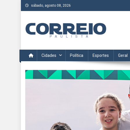
Skip
sábado, agosto 08, 2026
to
content
Correio Paulista
Acompanhe as últimas notícias da região no Correio Paulis
Cidades
Política
Esportes
Geral