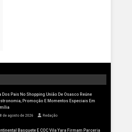
a Dos Pais No Shopping União De Osasco Reúne
stronomia, Promoção E Momentos Especiais Em
mília
8 de agosto de 2026
Redação
ntinental Basquete E COC Vila Yara Firmam Parceria