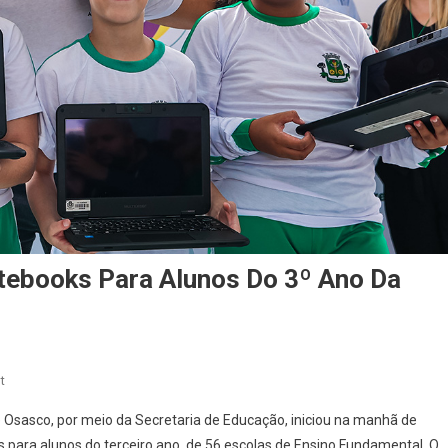
otebooks Para Alunos Do 3º Ano Da
On
t
Osasco
e Osasco, por meio da Secretaria de Educação, iniciou na manhã de
Inicia
os para alunos do terceiro ano, de 56 escolas de Ensino Fundamental. O