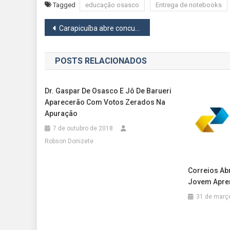
Tagged
educação osasco
Entrega de notebooks
Navegação
Carapicuíba abre concurso público para educação com salários que podem ultrapassar os R$ 9 mil
de
POSTS RELACIONADOS
Post
Dr. Gaspar De Osasco E Jô De Barueri
Aparecerão Com Votos Zerados Na
Apuração
7 de outubro de 2018
Robson Donizete
Correios Ab
Jovem Apre
31 de març