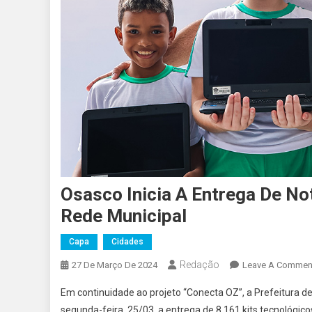
Osasco Inicia A Entrega De N
Rede Municipal
Capa
Cidades
Redação
27 De Março De 2024
Leave A Commen
Em continuidade ao projeto “Conecta OZ”, a Prefeitura d
segunda-feira, 25/03, a entrega de 8.161 kits tecnológic