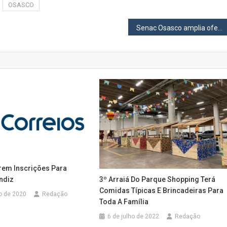
OSASCO
Senac Osasco amplia oferta de cursos livres com descontos de até 50% para comerciários
rem Inscrições Para
3º Arraiá Do Parque Shopping Terá
ndiz
Comidas Típicas E Brincadeiras Para
o de 2020
Redação
Toda A Família
6 de julho de 2022
Redação