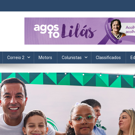
ta. Informação, política, saúde, economia, esportes e cotidiano.
Correio 2
Motors
Colunistas
Classificados
Ed