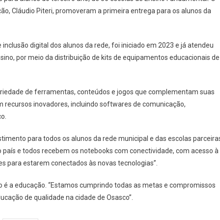
A
ção, Cláudio Piteri, promoveram a primeira entrega para os alunos da
Entrega
De
Notebooks
nclusão digital dos alunos da rede, foi iniciado em 2023 e já atendeu
Para
Alunos
sino, por meio da distribuição de kits de equipamentos educacionais de
Do
3º
Ano
ariedade de ferramentas, conteúdos e jogos que complementam suas
Da
 recursos inovadores, incluindo softwares de comunicação,
Rede
o.
Municipal
stimento para todos os alunos da rede municipal e das escolas parceira
o país e todos recebem os notebooks com conectividade, com acesso à
es para estarem conectados às novas tecnologias”.
erno é a educação. “Estamos cumprindo todas as metas e compromissos
cação de qualidade na cidade de Osasco”.