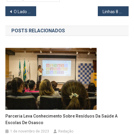
Navegação
O Lado Certo da Minha Televisão
Linhas 8 e 9 passarão por manutenção programada neste do domingo, 18
de
POSTS RELACIONADOS
Post
Parceria Leva Conhecimento Sobre Resíduos Da Saúde A
Escolas De Osasco
1 de novembro de 2023
Redação