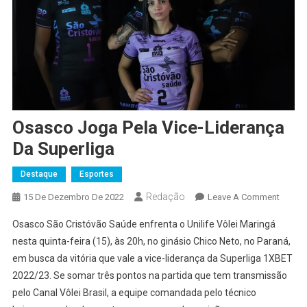
Osasco Joga Pela Vice-Liderança
Da Superliga
Destaque
Esportes
Redação
On
15 De Dezembro De 2022
Leave A Comment
Osasc
Osasco São Cristóvão Saúde enfrenta o Unilife Vôlei Maringá
Joga
nesta quinta-feira (15), às 20h, no ginásio Chico Neto, no Paraná,
Pela
em busca da vitória que vale a vice-liderança da Superliga 1XBET
Vice-
2022/23. Se somar três pontos na partida que tem transmissão
Lidera
Da
pelo Canal Vôlei Brasil, a equipe comandada pelo técnico
Superl