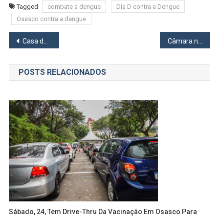
Tagged
combate a dengue
Dia D contra a Dengue
Osasco contra a dengue
Navegação
Casa do Trabalhador de Jandira abre processo seletivo par vagas de auxiliar e líder de limpeza
Câmara no Seu Bairro lota auditório da Praça da Cidadania em Osasco
de
POSTS RELACIONADOS
Post
Sábado, 24, Tem Drive-Thru Da Vacinação Em Osasco Para