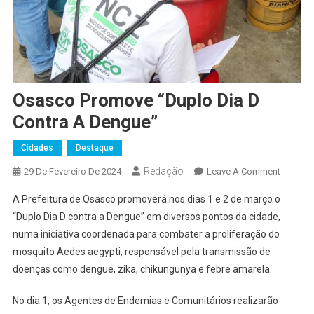
Osasco Promove “Duplo Dia D
Contra A Dengue”
Cidades
Destaque
Redação
On
29 De Fevereiro De 2024
Leave A Comment
Osasco
A Prefeitura de Osasco promoverá nos dias 1 e 2 de março o
Promov
“Duplo Dia D contra a Dengue” em diversos pontos da cidade,
“Duplo
numa iniciativa coordenada para combater a proliferação do
Dia
mosquito Aedes aegypti, responsável pela transmissão de
D
Contra
doenças como dengue, zika, chikungunya e febre amarela.
A
Dengue
No dia 1, os Agentes de Endemias e Comunitários realizarão