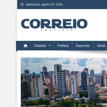
Skip
sexta-feira, agosto 07, 2026
to
content
Correio Paulista
Acompanhe as últimas notícias da região no Correio Paulis
Cidades
Política
Esportes
Geral