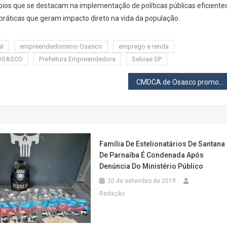
ios que se destacam na implementação de políticas públicas eficiente
ráticas que geram impacto direto na vida da população.
al
empreendedorismo Osasco
emprego e renda
OSASCO
Prefeitura Empreendedora
Sebrae SP
CMDCA de Osasco promove palestra do Maio Laranja sobre combate à violência infantil
Família De Estelionatários De Santana
De Parnaíba É Condenada Após
Denúncia Do Ministério Público
20 de setembro de 2019
Redação