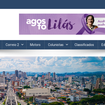
ta. Informação, política, saúde, economia, esportes e cotidiano.
Correio 2
Motors
Colunistas
Classificados
Ed