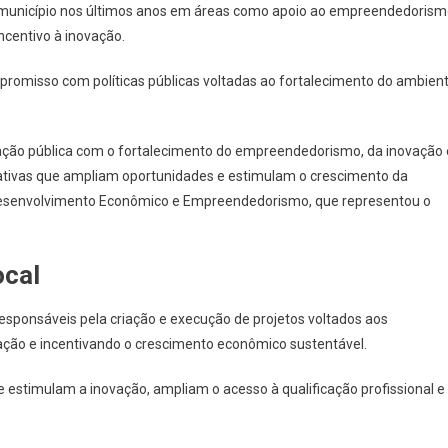
 município nos últimos anos em áreas como apoio ao empreendedorism
Empreendedora”
ncentivo à inovação.
2026
Do
promisso com políticas públicas voltadas ao fortalecimento do ambien
Sebrae-
SP
ção pública com o fortalecimento do empreendedorismo, da inovação 
ciativas que ampliam oportunidades e estimulam o crescimento da
e Desenvolvimento Econômico e Empreendedorismo, que representou o
ocal
responsáveis pela criação e execução de projetos voltados aos
ção e incentivando o crescimento econômico sustentável.
e estimulam a inovação, ampliam o acesso à qualificação profissional e