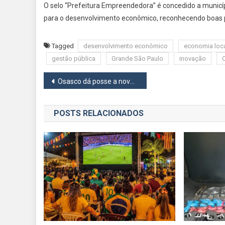
O selo “Prefeitura Empreendedora” é concedido a municíp
para o desenvolvimento econômico, reconhecendo boas p
Tagged
desenvolvimento econômico
economia loc
gestão pública
Grande São Paulo
inovação
Navegação
Osasco dá posse a novo Conselho Municipal de Política Urbana e Habitacional
de
POSTS RELACIONADOS
Post