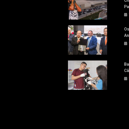
Ch
Pa
Os
An
Ba
Cã