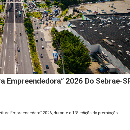
ura Empreendedora” 2026 Do Sebrae-S
On
Osasco
eitura Empreendedora” 2026, durante a 13ª edição da premiação
Recebe
Selo
“Prefeitura