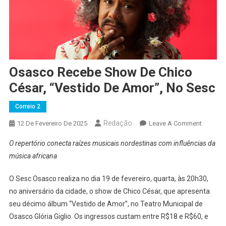
Osasco Recebe Show De Chico
César, “Vestido De Amor”, No Sesc
Correio 2
Redação
On
12 De Fevereiro De 2025
Leave A Comment
Osasco
O repertório conecta raízes musicais nordestinas com influências da
Recebe
música africana
Show
De
O Sesc Osasco realiza no dia 19 de fevereiro, quarta, às 20h30,
Chico
no aniversário da cidade, o show de Chico César, que apresenta
César,
seu décimo álbum “Vestido de Amor”, no Teatro Municipal de
“Vestid
De
Osasco Glória Giglio. Os ingressos custam entre R$18 e R$60, e