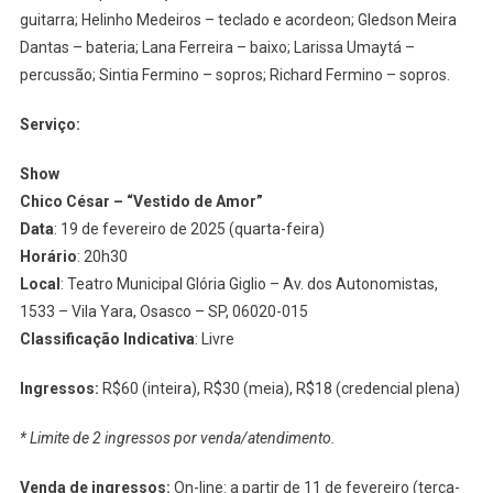
guitarra; Helinho Medeiros – teclado e acordeon; Gledson Meira
Dantas – bateria; Lana Ferreira – baixo; Larissa Umaytá –
percussão; Sintia Fermino – sopros; Richard Fermino – sopros.
Serviço
:
Show
Chico César – “Vestido de Amor”
Data
: 19 de fevereiro de 2025 (quarta-feira)
Horário
: 20h30
Local
: Teatro Municipal Glória Giglio – Av. dos Autonomistas,
1533 – Vila Yara, Osasco – SP, 06020-015
Classificação Indicativa
: Livre
Ingressos:
R$60 (inteira), R$30 (meia), R$18 (credencial plena)
* Limite de 2 ingressos por venda/atendimento.
Venda de ingressos:
On-line: a partir de 11 de fevereiro (terça-