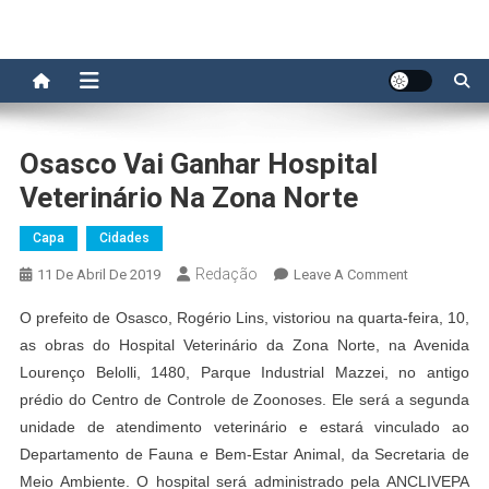
Osasco Vai Ganhar Hospital
Veterinário Na Zona Norte
Capa
Cidades
Redação
On
11 De Abril De 2019
Leave A Comment
Osasco
O prefeito de Osasco, Rogério Lins, vistoriou na quarta-feira, 10,
Vai
as obras do Hospital Veterinário da Zona Norte, na Avenida
Ganhar
Lourenço Belolli, 1480, Parque Industrial Mazzei, no antigo
Hospital
prédio do Centro de Controle de Zoonoses. Ele será a segunda
Veterinário
Na
unidade de atendimento veterinário e estará vinculado ao
Zona
Departamento de Fauna e Bem-Estar Animal, da Secretaria de
Norte
Meio Ambiente. O hospital será administrado pela ANCLIVEPA