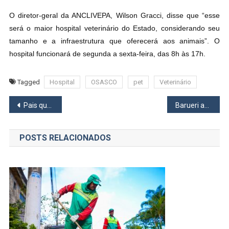
O diretor-geral da ANCLIVEPA, Wilson Gracci, disse que “esse
será o maior hospital veterinário do Estado, considerando seu
tamanho e a infraestrutura que oferecerá aos animais”. O
hospital funcionará de segunda a sexta-feira, das 8h às 17h.
Tagged
Hospital
OSASCO
pet
Veterinário
Navegação
Pais que não compreenderam a importância de serem pais!
Barueri abre vagas pra cursos gratuitos de estética e gastronomia
de
POSTS RELACIONADOS
Post