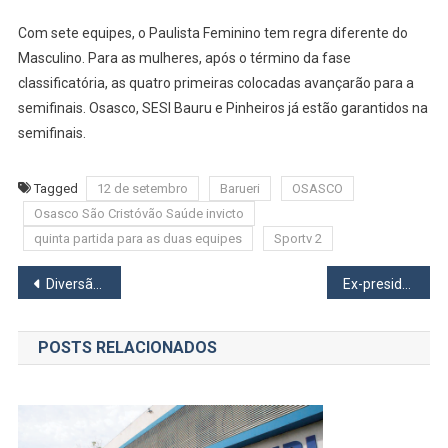
Com sete equipes, o Paulista Feminino tem regra diferente do
Masculino. Para as mulheres, após o término da fase
classificatória, as quatro primeiras colocadas avançarão para a
semifinais. Osasco, SESI Bauru e Pinheiros já estão garantidos na
semifinais.
Tagged
12 de setembro
Barueri
OSASCO
Osasco São Cristóvão Saúde invicto
quinta partida para as duas equipes
Sportv 2
Navegação
Diversão em Cena apresenta ‘Terremota’ no Teatro Municipal Glória Giglio
Ex-presidente Bolsonaro vai ser internado e passar por cirurgia em São Paulo
de
POSTS RELACIONADOS
Post