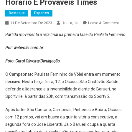
Horário E Prováveis Times
Destaque
Esportes
Redação
On
11 De Setembro De 2023
Leave A Comment
Osasco
Partida movimenta a reta final da primeira fase do Paulista Feminino
X
Barueri:
Por: webvolei.com.br
Onde
Assistir
Foto: Carol Oliveira/Divulgação
Horário
E
O Campeonato Paulista Feminino de Vôlei entra em momento
Prováve
decisivo. Nesta terça feira, 12, o Osasco São Cristóvão Saúde
Times
defende a liderança e a invencibilidade diante do Barueri, no
Sportville, à partir das 20h, com transmissão do Sportv 2.
Após bater São Caetano, Campinas, Pinheiros e Bauru, Osasco
com 12 pontos, vai em busca da quinta vitória consecutiva, a
segunda fora do José Liberatti. Já o Barueri ocupa a quarta
posição na tabela de classificação, com seis pontos, somados