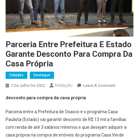
Parceria Entre Prefeitura E Estado
Garante Desconto Para Compra Da
Casa Própria
Cidades
Destaque
Redação
On
7 De Julho De 2022
Leave A Comment
Parceria
desconto para compra da casa própria
Entre
Prefeitura
Parceria entre a Prefeitura de Osasco e o programa Casa
E
Paulista (Estado) vai garantir desconto de R$ 13 mil a famílias
Estado
com renda de até 3 salários mínimos e que desejam adquirir a
Garante
casa própria na compra de imóveis do programa Casa Verde
Desconto