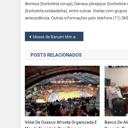
illioneus (borboleta coruja), Danaus plexippus (borbole
(borboleta estaladinha), entre outras. Visitas com grup
antecedência. Outras informações pelo telefone (11) 36
Navegação
Idosos de Barueri têm a segunda melhor qualidade de vida da Grande São Paulo
de
POSTS RELACIONADOS
Post
Vôlei De Osasco Afronta Organizada E
Banco De Al