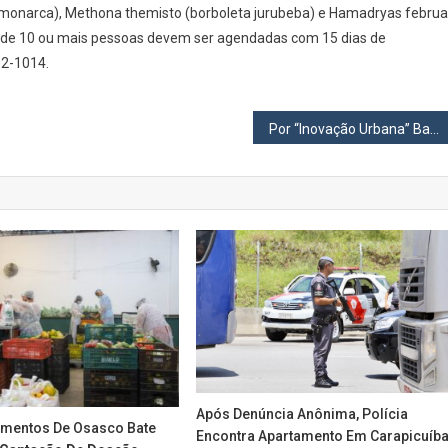
ta-monarca), Methona themisto (borboleta jurubeba) e Hamadryas februa
os de 10 ou mais pessoas devem ser agendadas com 15 dias de
02-1014.
Por “Inovação Urbana” Barueri receberá prêmio em Dubai
Após Denúncia Anônima, Polícia
imentos De Osasco Bate
Encontra Apartamento Em Carapicuíb