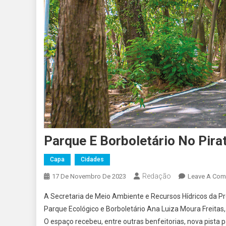
Parque E Borboletário No Pira
Capa
Cidades
Redação
17 De Novembro De 2023
Leave A Co
A Secretaria de Meio Ambiente e Recursos Hídricos da Pr
Parque Ecológico e Borboletário Ana Luiza Moura Freitas,
O espaço recebeu, entre outras benfeitorias, nova pista