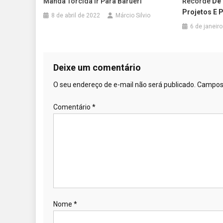
Manda Torcida Ir Para Barueri
Recorde
De
Projetos E 
8 de abril de 2022
Márcio Silvio
6 de janeir
Deixe um comentário
O seu endereço de e-mail não será publicado.
Campos 
Comentário
*
Nome
*