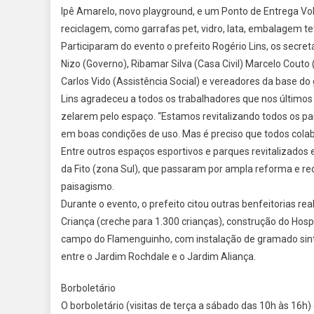
Ipê Amarelo, novo playground, e um Ponto de Entrega Vo
reciclagem, como garrafas pet, vidro, lata, embalagem tet
Participaram do evento o prefeito Rogério Lins, os secret
Nizo (Governo), Ribamar Silva (Casa Civil) Marcelo Couto 
Carlos Vido (Assistência Social) e vereadores da base d
Lins agradeceu a todos os trabalhadores que nos último
zelarem pelo espaço. “Estamos revitalizando todos os pa
em boas condições de uso. Mas é preciso que todos cola
Entre outros espaços esportivos e parques revitalizados 
da Fito (zona Sul), que passaram por ampla reforma e r
paisagismo.
Durante o evento, o prefeito citou outras benfeitorias r
Criança (creche para 1.300 crianças), construção do Hosp
campo do Flamenguinho, com instalação de gramado sintét
entre o Jardim Rochdale e o Jardim Aliança.
Borboletário
O borboletário (visitas de terça a sábado das 10h às 16h