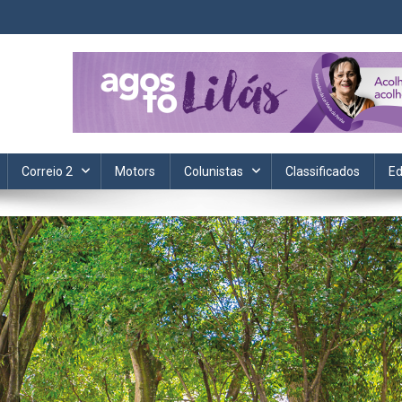
ta. Informação, política, saúde, economia, esportes e cotidiano.
Correio 2
Motors
Colunistas
Classificados
Ed