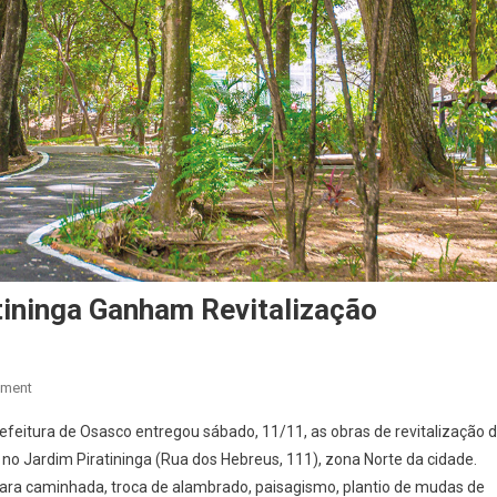
tininga Ganham Revitalização
On
mment
Parque
efeitura de Osasco entregou sábado, 11/11, as obras de revitalização 
E
 no Jardim Piratininga (Rua dos Hebreus, 111), zona Norte da cidade.
Borboletário
 para caminhada, troca de alambrado, paisagismo, plantio de mudas de
No