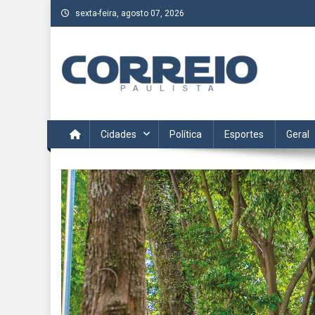
Skip
sexta-feira, agosto 07, 2026
to
content
Correio Paulista
Acompanhe as últimas notícias da região no Correio Paulis
Cidades
Política
Esportes
Geral