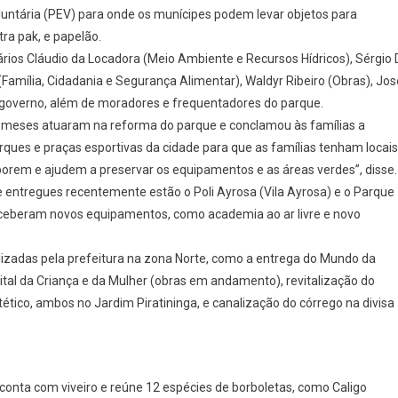
luntária (PEV) para onde os munícipes podem levar objetos para
Piratininga
Ganham
ra pak, e papelão.
Revitalização
ários Cláudio da Locadora (Meio Ambiente e Recursos Hídricos), Sérgio 
(Família, Cidadania e Segurança Alimentar), Waldyr Ribeiro (Obras), Jos
o governo, além de moradores e frequentadores do parque.
s meses atuaram na reforma do parque e conclamou às famílias a
rques e praças esportivas da cidade para que as famílias tenham locais
borem e ajudem a preservar os equipamentos e as áreas verdes”, disse.
e entregues recentemente estão o Poli Ayrosa (Vila Ayrosa) e o Parque
eceberam novos equipamentos, como academia ao ar livre e novo
ealizadas pela prefeitura na zona Norte, como a entrega do Mundo da
ital da Criança e da Mulher (obras em andamento), revitalização do
ico, ambos no Jardim Piratininga, e canalização do córrego na divisa
) conta com viveiro e reúne 12 espécies de borboletas, como Caligo