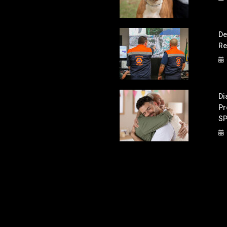
De
Re
Di
Pr
S