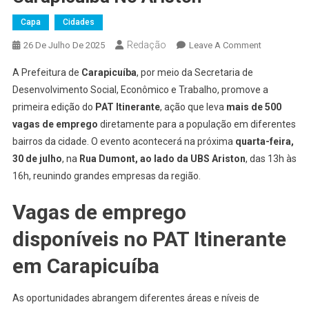
Capa
Cidades
Redação
On
26 De Julho De 2025
Leave A Comment
PAT
A Prefeitura de
Carapicuíba
, por meio da Secretaria de
Itinerante
Desenvolvimento Social, Econômico e Trabalho, promove a
Oferece
primeira edição do
PAT Itinerante
, ação que leva
mais de 500
Mais
vagas de emprego
diretamente para a população em diferentes
De
500
bairros da cidade. O evento acontecerá na próxima
quarta-feira,
Vagas
30 de julho
, na
Rua Dumont, ao lado da UBS Ariston
, das 13h às
De
16h, reunindo grandes empresas da região.
Emprego
Em
Vagas de emprego
Carapicuíba
disponíveis no PAT Itinerante
No
Ariston
em Carapicuíba
As oportunidades abrangem diferentes áreas e níveis de