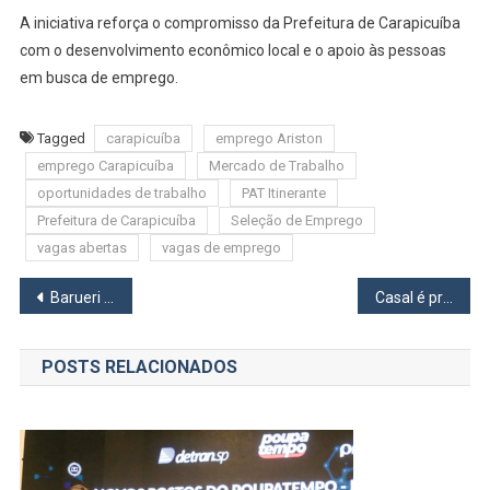
A iniciativa reforça o compromisso da Prefeitura de Carapicuíba
com o desenvolvimento econômico local e o apoio às pessoas
em busca de emprego.
Tagged
carapicuíba
emprego Ariston
emprego Carapicuíba
Mercado de Trabalho
oportunidades de trabalho
PAT Itinerante
Prefeitura de Carapicuíba
Seleção de Emprego
vagas abertas
vagas de emprego
Navegação
Barueri promove Festa de Valorização da Família com programação especial no Parque Ecológico do Tietê
Casal é preso com mais de 7 mil porções de drogas durante patrulhamento no Bonfim, em Osasco
de
POSTS RELACIONADOS
Post