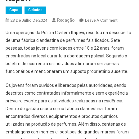
Capa
Cidades
Redação
On
23 De Julho De 2024
Leave A Comment
Polícia
Uma operação da Polícia Civil em Itapevi, resultou na descoberta
Civil
de uma fábrica clandestina de perfumes falsificados. Sete
Descobre
pessoas, todas jovens com idades entre 18 e 22 anos, foram
Fábrica
encontradas no local durante a abordagem policial. Segundo o
Clandestina
De
boletim de ocorrência os indivíduos afirmaram ser apenas
Perfumes
funcionários e mencionaram um suposto proprietário ausente.
Em
Itapevi
Os jovens foram ouvidos e liberados pelas autoridades, sendo
descritos como contratados informalmente e sem experiência
prévia relevante para as atividades realizadas na residência.
Dentro do galpão usado como fábrica clandestina, foram
encontrados diversos equipamentos e produtos químicos
utilizados na produção de perfumes. Além disso, centenas de
embalagens com nomes e logotipos de grandes marcas foram