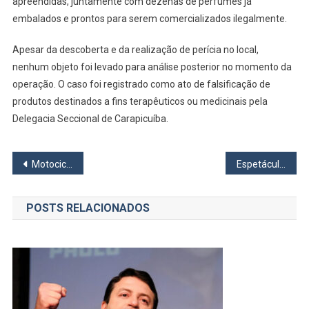
apreendidas, juntamente com dezenas de perfumes já
embalados e prontos para serem comercializados ilegalmente.
Apesar da descoberta e da realização de perícia no local,
nenhum objeto foi levado para análise posterior no momento da
operação. O caso foi registrado como ato de falsificação de
produtos destinados a fins terapêuticos ou medicinais pela
Delegacia Seccional de Carapicuíba.
Navegação
Motociclista morre em acidente na rodovia Castelo Branco em Osasco
Espetáculo infantil “Aventura na Floresta” chega ao CEU das Artes em Osasco
de
POSTS RELACIONADOS
Post