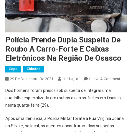
Polícia Prende Dupla Suspeita De
Roubo A Carro-Forte E Caixas
Eletrônicos Na Região De Osasco
Capa
Cidades
Redação
On
29 De Dezembro De 2021
Leave A Comment
Polícia
Dois homens foram presos sob suspeita de integrar uma
Prende
quadrilha especializada em roubos a carros-fortes em Osasco,
Dupla
nesta quarta-feira (29).
Suspei
De
Após uma denúncia, a Polícia Militar foi até a Rua Virginia Joana
Roubo
da Silva e, no local, os agentes encontraram dois suspeitos
A