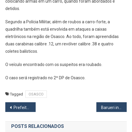
Carro-
colocando armas em um carro, quando foram abordados e
Forte
detidos.
E
Caixas
Segundo a Polícia Militar, além de roubos a carro-forte, a
Eletrô
quadrilha também está envolvida em ataques a caixas
Na
eletrônicos na região de Osasco. Ao todo, foram apreendidas
Região
duas carabinas calibre .12, um revólver calibre .38 e quatro
De
coletes balísticos.
Osasc
O veículo encontrado com os suspeitos era roubado.
O caso será registrado no 2º DP de Osasco.
Tagged
OSASCO
Navegação
Prefeitura de Barueri vacina moradores contra a Covid-19 no Parque Shopping
Barueri inicia sistema de coleta mecanizada de lixo feito por meio de contêineres
de
POSTS RELACIONADOS
Post