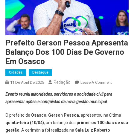
Prefeito Gerson Pessoa Apresenta
Balanço Dos 100 Dias De Governo
Em Osasco
Cidades
Destaque
Redação
On
11 De Abril De 2025
Leave A Comment
Prefeito
Evento reuniu autoridades, servidores e sociedade civil para
Gerson
apresentar ações e conquistas da nova gestão municipal
Pessoa
Apresenta
O prefeito de
Osasco
,
Gerson Pessoa
, apresentou na última
Balanço
quinta-feira (10/04)
, um balanço dos
primeiros 100 dias de sua
Dos
gestão
. A cerimônia foi realizada na
Sala Luiz Roberto
100