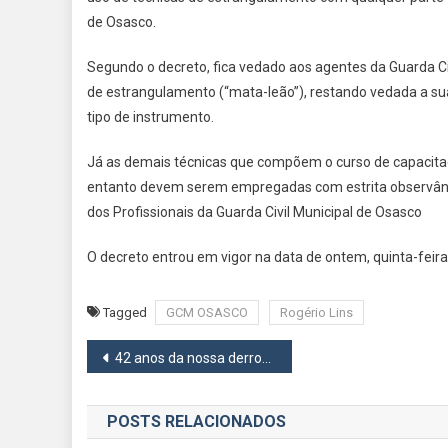
L
de Osasco.
P
U
Segundo o decreto, fica vedado aos agentes da Guarda Civ
D
de estrangulamento (“mata-leão”), restando vedada a sua
“
L
tipo de instrumento.
P
Já as demais técnicas que compõem o curso de capacitaç
D
entanto devem serem empregadas com estrita observânci
O
dos Profissionais da Guarda Civil Municipal de Osasco
O decreto entrou em vigor na data de ontem, quinta-feira,
Tagged
GCM OSASCO
Rogério Lins
Navegação
42 anos da nossa derrota mais dolorosa
de
POSTS RELACIONADOS
Post