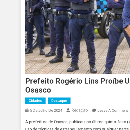
Prefeito Rogério Lins Proíbe
Osasco
Cidades
Destaque
Redação
O
5 De Julho De 2024
Leave A Comment
P
A prefeitura de Osasco, publicou, na última quinta-feira 
R
uso de técnicas de estrangulamento com qualquer parte d