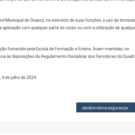
ins
roíbe
so
il Municipal de Osasco, no exercício de suas funções, o uso de técnica
e
 aplicação com qualquer parte do corpo ou com a utilização de qualqu
mata-
eão”
or
ão fornecido pela Escola de Formação e Ensino, ficam mantidas, no
GCMs
e
a às disposições do Regulamento Disciplinar dos Servidores do Quad
sasco
 4 de julho de 2024.
Jandira eleva segurança pública com aquisição de novos equipamentos