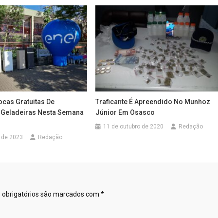
ocas Gratuitas De
Traficante É Apreendido No Munhoz
Geladeiras Nesta Semana
Júnior Em Osasco
11 de outubro de 2020
Redação
 de 2023
Redação
obrigatórios são marcados com
*