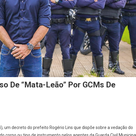
 Uso De “mata-Leão” Por GCMs De
n
refeito
(4), um decreto do prefeito Rogério Lins que dispõe sobre a vedação do
ogério
o corpo ou tipo de instrumento pelos agentes da Guarda Civil Municipa