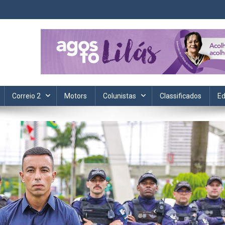
ta. Informação, política, saúde, economia, esportes e cotidiano.
Correio 2
Motors
Colunistas
Classificados
Ed