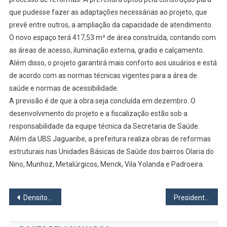
Parceria
que pudesse fazer as adaptações necessárias ao projeto, que
Público
prevê entre outros, a ampliação da capacidade de atendimento.
Privada
O novo espaço terá 417,53 m² de área construída, contando com
as áreas de acesso, iluminação externa, gradis e calçamento.
Além disso, o projeto garantirá mais conforto aos usuários e está
de acordo com as normas técnicas vigentes para a área de
saúde e normas de acessibilidade.
A previsão é de que a obra seja concluída em dezembro. O
desenvolvimento do projeto e a fiscalização estão sob a
responsabilidade da equipe técnica da Secretaria de Saúde.
Além da UBS Jaguaribe, a prefeitura realiza obras de reformas
estruturais nas Unidades Básicas de Saúde dos bairros Olaria do
Nino, Munhoz, Metalúrgicos, Menck, Vila Yolanda e Padroeira.
Navegação
Densitometria óssea já funciona em Barueri
Presidente Edson Pinto participa do Lançamento da Frente Parlamentar em defesa dos Hotéis Restaurantes Bares e Similares do Estado de SP
de