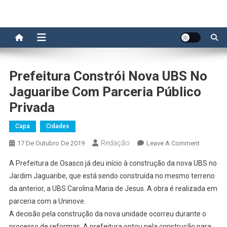
Prefeitura Constrói Nova UBS No
Jaguaribe Com Parceria Público
Privada
Capa
Cidades
Redação
On
17 De Outubro De 2019
Leave A Comment
Prefeitura
A Prefeitura de Osasco já deu início à construção da nova UBS no
Constrói
Jardim Jaguaribe, que está sendo construída no mesmo terreno
Nova
da anterior, a UBS Carolina Maria de Jesus. A obra é realizada em
UBS
parceria com a Uninove.
No
Jaguarib
A decisão pela construção da nova unidade ocorreu durante o
Com
processo de reformas. A prefeitura optou pela construção para