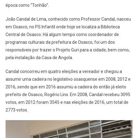
Na
época como “Tonhão”.
Igreja
E
João Candal de Lima, conhecido como Professor Candal, nasceu
No
em Osasco, no PS Infantil onde hoje se localiza a Biblioteca
Meio
Central de Osasco. Há algum tempo como coordenador de
Político
programas culturais da prefeitura de Osasco, foi um dos
De
responsáveis por trazer o Projeto Guri para a cidade, bem como,
Osasco
pela instalação da Casa de Angola.
Candal concorreu em quatro eleições a vereador e chegou a
assumir uma cadeira no legislativo osasquense em 2008, 2012 e
2016, sendo que em 2016 assumiu a cadeira do então já eleito
prefeito de Osasco, Rogério Lins. Em 2008, Candal recebeu 3095
votos, em 2012 foram 3545 e nas eleições de 2016, um total de
2773 votos.