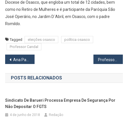
Diocese de Osasco, que engloba um total de 12 cidades, bem
como no Retiro de Mulheres e é participante da Paróquia São
José Operário, no Jardim D´Abril, em Osasco, com o padre
Romildo.
Tagged
eleições osasco
política osasco
Professor Candal
Navegação
Ana Paula Rossi oficializa apoio à pré-candidatura de Gerson Pessoa
Professor Ralph Mariano é pré-candidato a vereador e estreante na política
de
POSTS RELACIONADOS
Post
Sindicato De Barueri Processa Empresa De Segurança Por
Não Depositar O FGTS
4 de junho de 2018
Redação