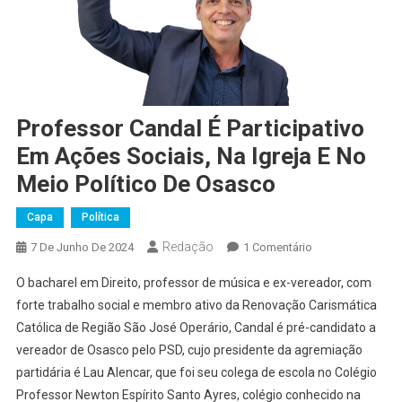
Professor Candal É Participativo
Em Ações Sociais, Na Igreja E No
Meio Político De Osasco
Capa
Política
Redação
Em
7 De Junho De 2024
1 Comentário
Professor
O bacharel em Direito, professor de música e ex-vereador, com
Candal
forte trabalho social e membro ativo da Renovação Carismática
É
Católica de Região São José Operário, Candal é pré-candidato a
Participativo
vereador de Osasco pelo PSD, cujo presidente da agremiação
Em
Ações
partidária é Lau Alencar, que foi seu colega de escola no Colégio
Sociais,
Professor Newton Espírito Santo Ayres, colégio conhecido na