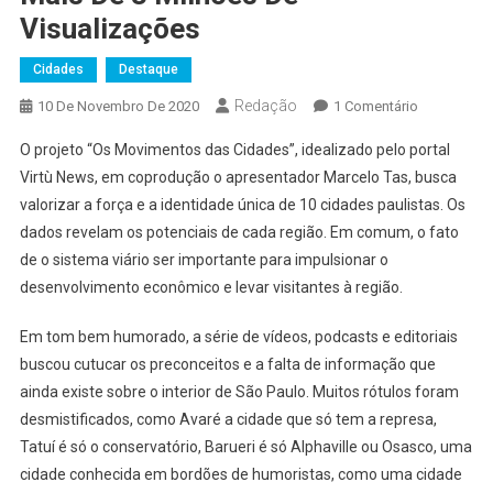
Visualizações
Cidades
Destaque
Redação
Em
10 De Novembro De 2020
1 Comentário
Projeto
O projeto “Os Movimentos das Cidades”, idealizado pelo portal
“Os
Virtù News, em coprodução o apresentador Marcelo Tas, busca
Movimento
valorizar a força e a identidade única de 10 cidades paulistas. Os
Das
dados revelam os potenciais de cada região. Em comum, o fato
Cidades”
De
de o sistema viário ser importante para impulsionar o
Marcelo
desenvolvimento econômico e levar visitantes à região.
Tas
Atingiu
Em tom bem humorado, a série de vídeos, podcasts e editoriais
Mais
buscou cutucar os preconceitos e a falta de informação que
De
ainda existe sobre o interior de São Paulo. Muitos rótulos foram
3
desmistificados, como Avaré a cidade que só tem a represa,
Milhões
Tatuí é só o conservatório, Barueri é só Alphaville ou Osasco, uma
De
cidade conhecida em bordões de humoristas, como uma cidade
Visualizaçõ