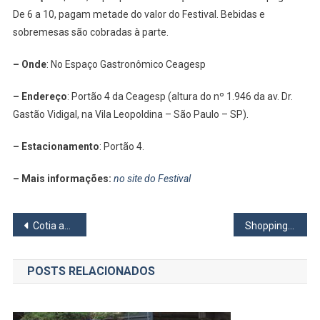
De 6 a 10, pagam metade do valor do Festival. Bebidas e
sobremesas são cobradas à parte.
– Onde
: No Espaço Gastronômico Ceagesp
– Endereço
: Portão 4 da Ceagesp (altura do nº 1.946 da av. Dr.
Gastão Vidigal, na Vila Leopoldina – São Paulo – SP).
– Estacionamento
: Portão 4.
– Mais informações:
no site do Festival
Navegação
Cotia aplica dose adicional em pessoas com viagem marcada para países que ainda não aceitam a Coronavac
Shopping União lança campanha com sorteio de 40 vales-compra de R$ 3 mil cada
de
POSTS RELACIONADOS
Post