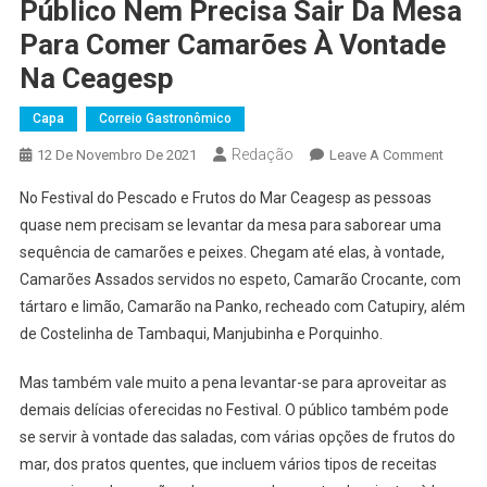
Público Nem Precisa Sair Da Mesa
Para Comer Camarões À Vontade
Na Ceagesp
Capa
Correio Gastronômico
Redação
On
12 De Novembro De 2021
Leave A Comment
Públic
No Festival do Pescado e Frutos do Mar Ceagesp as pessoas
Nem
quase nem precisam se levantar da mesa para saborear uma
Precis
sequência de camarões e peixes. Chegam até elas, à vontade,
Sair
Camarões Assados servidos no espeto, Camarão Crocante, com
Da
Mesa
tártaro e limão, Camarão na Panko, recheado com Catupiry, além
Para
de Costelinha de Tambaqui, Manjubinha e Porquinho.
Comer
Camar
Mas também vale muito a pena levantar-se para aproveitar as
À
demais delícias oferecidas no Festival. O público também pode
Vonta
se servir à vontade das saladas, com várias opções de frutos do
Na
mar, dos pratos quentes, que incluem vários tipos de receitas
Ceage