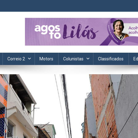
ta. Informação, política, saúde, economia, esportes e cotidiano.
Correio 2
Motors
Colunistas
Classificados
Ed