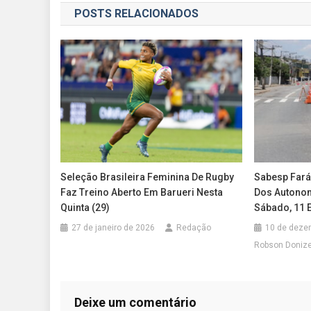
POSTS RELACIONADOS
Post
Seleção Brasileira Feminina De Rugby
Sabesp Fará
Faz Treino Aberto Em Barueri Nesta
Dos Autono
Quinta (29)
Sábado, 11 
27 de janeiro de 2026
Redação
10 de deze
Robson Doniz
Deixe um comentário