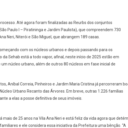
.
processo. Até agora foram finalizadas as Reurbs dos conjuntos
, São Paulo I – Piratininga e Jardim Paulista), que compreendem 730
na Neri, Niterói e São Miguel, que abrangem 189 casas.
 começando com os núcleos urbanos e depois passando para os
da Sehab está a todo vapor, afinal, neste início de 2025 estão em
 um núcleo urbano, além de outros 80 núcleos em fase inicial de
os, Aníbal Correia, Pinheiros e Jardim Maria Cristina já percorreram bo
 Núcleo Urbano Recanto das Árvores. Em breve, outras 1.226 famílias
te a elas a posse definitiva de seus imóveis.
á mais de 25 anos na Vila Ana Neri e está feliz da vida agora que deté
familiares e ele considera essa iniciativa da Prefeitura uma bênção. “A