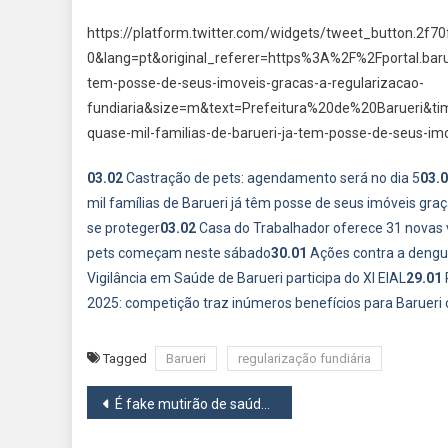
https://platform.twitter.com/widgets/tweet_button.2f
0&lang=pt&original_referer=https%3A%2F%2Fportal.barue
tem-posse-de-seus-imoveis-gracas-a-regularizacao-
fundiaria&size=m&text=Prefeitura%20de%20Barueri&ti
quase-mil-familias-de-barueri-ja-tem-posse-de-seus-imo
03.02
Castração de pets: agendamento será no dia 5
03.
mil famílias de Barueri já têm posse de seus imóveis graç
se proteger
03.02
Casa do Trabalhador oferece 31 novas
pets começam neste sábado
30.01
Ações contra a dengue
Vigilância em Saúde de Barueri participa do XI EIAL
29.01
2025: competição traz inúmeros benefícios para Barueri
Tagged
Barueri
regularização fundiária
Navegação
É fake mutirão de saúde visual anunciado nas redes sociais
de