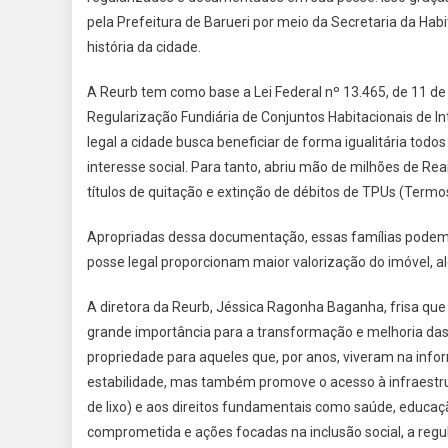
pela Prefeitura de Barueri por meio da Secretaria da Habi
história da cidade.
A Reurb tem como base a Lei Federal nº 13.465, de 11 de
Regularização Fundiária de Conjuntos Habitacionais de I
legal a cidade busca beneficiar de forma igualitária tod
interesse social. Para tanto, abriu mão de milhões de Re
títulos de quitação e extinção de débitos de TPUs (Term
Apropriadas dessa documentação, essas famílias podem, 
posse legal proporcionam maior valorização do imóvel, 
A diretora da Reurb, Jéssica Ragonha Baganha, frisa qu
grande importância para a transformação e melhoria das c
propriedade para aqueles que, por anos, viveram na info
estabilidade, mas também promove o acesso à infraestrutu
de lixo) e aos direitos fundamentais como saúde, educa
comprometida e ações focadas na inclusão social, a reg