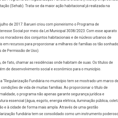
Famílias
tação (Sehab). Trata-se da maior ação habitacional já realizada na
De
Barueri
Já
 julho de 2017. Barueri criou com pioneirismo o Programa de
Têm
Posse
nteresse Social por meio da Lei Municipal 3038/2023. Com esse aparato
De
os os moradores dos conjuntos habitacionais e de núcleos urbanos de
Seus
ais em recursos para proporcionar a milhares de famílias os tão sonhad
Imóveis
os de Permissão de Uso).
Graças
À
de fato, chamar as residências onde habitam de suas. Os títulos de
Regularização
além de desenvolvimento social e econômico para o município.
Fundiária
e a “Regularização Fundiária no município tem se mostrado um marco d
ondições de vida de muitas famílias. Ao proporcionar o título de
rmalidade, o programa não apenas garante segurança jurídica e
ra essencial (água, esgoto, energia elétrica, iluminação pública, colet
ção e à cidade de forma mais ampla. Através de uma gestão
ularização fundiária tem se consolidado como um instrumento poderos