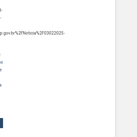
t-
-
p.gov.br%2FNoticia%2F03022025-
e
mo
e
a