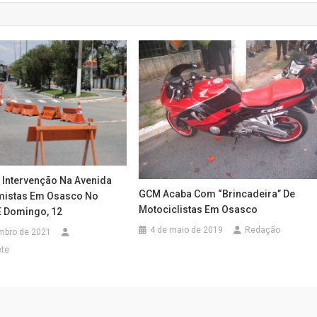
 Intervenção Na Avenida
GCM Acaba Com “brincadeira” De
mistas Em Osasco No
Motociclistas Em Osasco
E Domingo, 12
4 de maio de 2019
Redação
mbro de 2021
ete