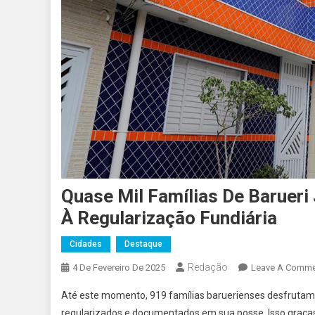
Quase Mil Famílias De Baruer
À Regularização Fundiária
Cidades
Destaque
Redação
4 De Fevereiro De 2025
Leave A Comme
Até este momento, 919 famílias baruerienses desfrutam
regularizados e documentados em sua posse. Isso graça