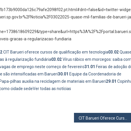
70fb173b9000da126c79afe2098f02.pt.html#dnt=false&id=twitter-widge
ri.sp.gov.br%2FNoticia%2F03022025-quase-mil-familias-de-barueri-ja
me=1738618609229&type=share&url=https%3A%2F%2Fportal.barueri.s
veis-gracas-a-regularizacao-fundiaria
02
CIT Barueri oferece cursos de qualificação em tecnologia
03.02
Quas
as à regularização fundiária
03.02
Vírus rábico em morcegos: saiba co
 vagas de emprego neste começo de fevereiro
31.01
Feiras de adoção d
 são intensificadas em Barueri
30.01
Equipe da Coordenadoria de
Papa-pilhas auxilia na reciclagem de materiais em Barueri
29.01
Copinh
 como cidade sede
Ver todas as notícias
CIT Barueri Oferece Cursos de Qualificação Gratuitos em Tecnologia – Inscreva-se Já!