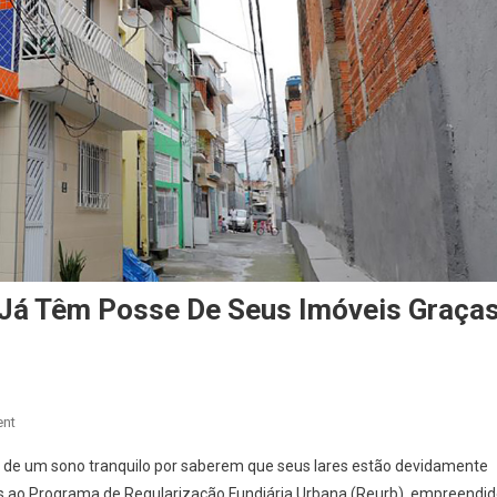
i Já Têm Posse De Seus Imóveis Graça
On
nt
Quase
 de um sono tranquilo por saberem que seus lares estão devidamente
Mil
s ao Programa de Regularização Fundiária Urbana (Reurb), empreendi